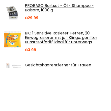
PRORASO Bartset - Öl - Shampoo -
Balsam, 1000 g
€
29.99
BIC 1 Sensitive Rasierer Herren, 20
Einwegrasierer mit je 1 Klinge, gerillter
Kunststoffgriff, ideal für unterwegs
€
3.99
Gesichtshaarentferner für Frauen
Verbesserter, wiederaufladbarer
schmerzloser USB-Haarschneider,
tragbarer, makelloser elektrischer
Epilierer für Wangen, Kinn, Oberlippe und Arme, IPX6
wasserdicht
€
32.14
Braun Series 3 - 300BT schwarz