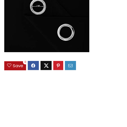
0
Save