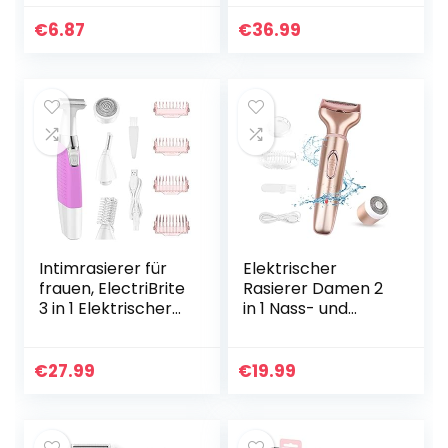
chine für Intim, mit
Intimbereich,
Bürste für das
Rasierer Damen
€
6.87
€
36.99
Gesicht, die Arme,
Elektrisch für
die Beine
Frauenhaar,
Beine…
Intimrasierer für
Elektrischer
frauen, ElectriBrite
Rasierer Damen 2
3 in 1 Elektrischer
in 1 Nass- und
Damen Trimmer
Trockenrasierer
für Körper,
für Gesicht Armen
Bikinizone
Beine
€
27.99
€
19.99
Intimbereich,
Achselhöhlen
Gesichtshaare und
Intimbereich und
Augenbrauen,
Bikinizone tragbar