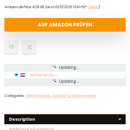
Amazon.de Price:
€
26.68
(as of 03/11/2025 13:14 PST-
Details
)
AUF AMAZON PRÜFEN
Updating...
Netherlands
-
Updating...
Categories:
Elektrorasierer
,
Zubehör für Elektrorasierer
Description
Additional information