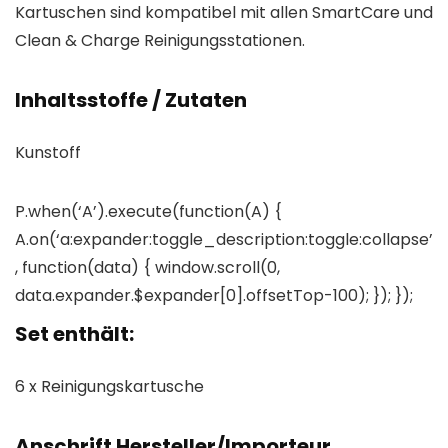
Kartuschen sind kompatibel mit allen SmartCare und
Clean & Charge Reinigungsstationen.
Inhaltsstoffe / Zutaten
Kunstoff
P.when(‘A’).execute(function(A) {
A.on(‘a:expander:toggle_description:toggle:collapse’
, function(data) { window.scroll(0,
data.expander.$expander[0].offsetTop-100); }); });
Set enthält:
6 x Reinigungskartusche
Anschrift Hersteller/Importeur