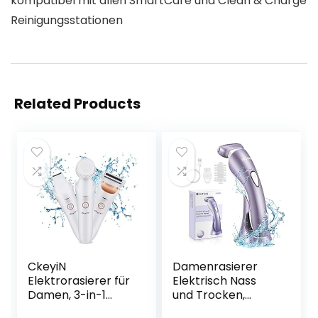
kompatibel mit allen SmartCare und Clean & Charge
Reinigungsstationen
Related Products
CkeyiN
Damenrasierer
Elektrorasierer für
Elektrisch Nass
Damen, 3-in-1
und Trocken,
Haarschneidemas
Bikini-Trimmer