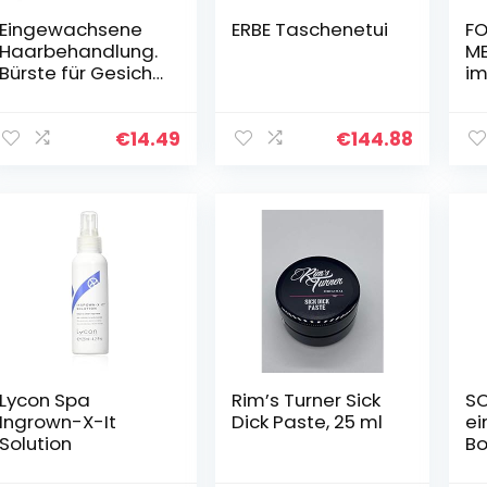
Eingewachsene
ERBE Taschenetui
FO
Haarbehandlung.
ME
Bürste für Gesicht
i
und Körper
ve
ME
Cr
€
14.49
€
144.88
e
Ha
R
Lycon Spa
Rim’s Turner Sick
S
Ingrown-X-It
Dick Paste, 25 ml
e
Solution
Bo