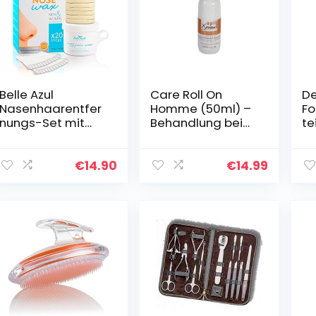
Belle Azul
Care Roll On
De
Nasenhaarentfer
Homme (50ml) –
Fo
nungs-Set mit
Behandlung bei
te
Bienenwachs –
eingewachsenen
120 g + 20
Haaren (für
Applikatoren –
Männer)
€
14.90
€
14.99
schnelle und
schmerzfreie
Haarentfernung
für Damen und
Herren – Made in
Spain