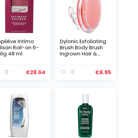
piléve Intimo
Dylonic Exfoliating
lisan Roll-on 6-
Brush Body Brush
ilig 48 ml
Ingrown Hair &
Razor Bump
Treatment,
Eliminate Shaving
€
28.64
€
8.95
Irritation for Face
Armpit Legs Neck
Bikini Line, Silky
Smooth Skin
Solution for Men
and Women by
Dylonic