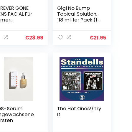
REVER GONE
Gigi No Bump
NS FACIAL Für
Topical Solution,
mmer
118 ml, 1er Pack (1 x
rschwunden
118 ml)
NS FACIAL
eam ANTI
€
28.99
€
21.95
ingewachsene
are &
ASIERSCHAUM
OS-Serum
The Hot Ones!/Try
ingewachsene
It
rsten