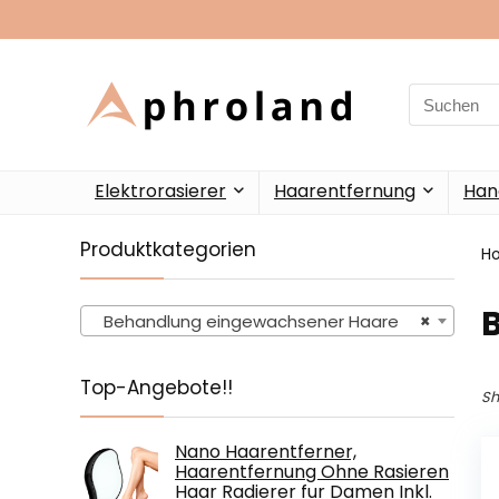
Search
for:
Elektrorasierer
Haarentfernung
Han
Produktkategorien
H
Behandlung eingewachsener Haare
×
Top-Angebote!!
Sh
Nano Haarentferner,
Haarentfernung Ohne Rasieren
Haar Radierer fur Damen Inkl.