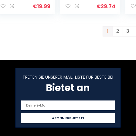
Bartshampoo,
Ba
Bartkonditionierer
Ba
€
19.99
€
29.74
, Bartbalsam,
an
Bartkamm,
BE
Bartbürste,
Ba
Bartschere,
D
1
2
3
Bartschablonen,
Mi
Geschenkset für
Mi
Bartpflegeset
Be
Männer
Me
G
TRETEN SIE UNSERER MAIL-LISTE FÜR BESTE BEI
Bietet an