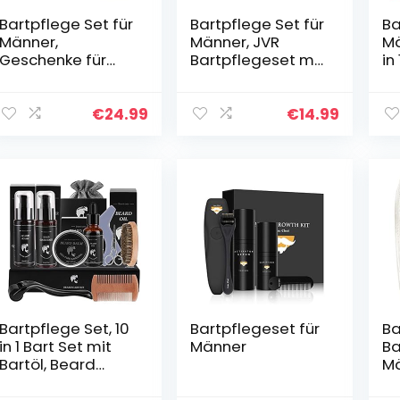
Bartpflege Set für
Bartpflege Set für
Ba
Männer,
Männer, JVR
Mä
Geschenke für
Bartpflegeset mit
in
Männer, Bart
Bartöl,
Ba
Geschenk
Bartbalsam und
fü
Lionmane
Bartbürste,
Ba
€
24.99
€
14.99
Geschenke Beard
Bartglättung,
60
Set 60ML
Feuchtigkeit &
Co
Bartshampoo,
Verleiht Glanz &
Ba
30ML Bartöl, 2
Styling,
Ba
Bartschere,
Hochwertiges
Ba
Balsam, Bürste,
Bartset als
rs
Kamm, Tasche,
Geschenk (Braun)
Ba
Bartschneider
ha
Kamm
sc
Bartpflege Set, 10
Bartpflegeset für
Ba
in 1 Bart Set mit
Männer
Ba
Bartöl, Beard
Mä
Roller,
De