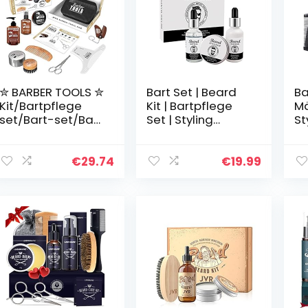
✮ BARBER TOOLS ✮
Bart Set | Beard
Ba
Kit/Bartpflege
Kit | Bartpflege
Mä
set/Bart-set/Bart
Set | Styling
St
und Rasur |
Reinigung Kit |
Ba
Kosmetik Made in
Styling Reinigung
Ba
French
Kit | Bart Balsam
Ge
€
29.74
€
19.99
Bartöl
M
Bartshampoo |
Geschenk für
Männer | 3-Teilig