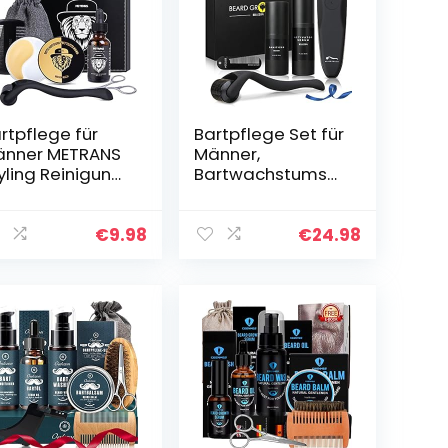
rtpflege für
Bartpflege Set für
nner METRANS
Männer,
yling Reinigung,
Bartwachstums
rtwuchsmittel,
Set
rtpflege
Bartwuchsmittel
schenk für
Männer, Beard
€
9.98
€
24.98
änner
Growth Kit
Bartpflege Set
mit…