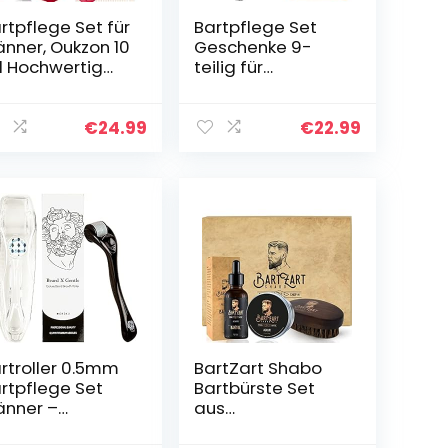
rtpflege Set für
Bartpflege Set
nner, Oukzon 10
Geschenke 9-
 1 Hochwertig
teilig für
rt Geschenke
Bartpflegeset
r Männer – 60ML
Männer mit
rtshampoo,
Kostenlos
€
24.99
€
22.99
ML Bart
Bartshampoo,Bar
nditioner,
töl Bartbalsam
rtöl,
Bartkamm
rtbalsam,
Bartbürste
rtkamm,Bartbü
Bartschere
te,
Bartpflege Herren
rtschere,Bartsc
Bartwuchsmittel
blonen,Reiseta
Bart Set
h
rtroller 0.5mm
BartZart Shabo
rtpflege Set
Bartbürste Set
nner –
aus
rmaroller für
hochwertigem