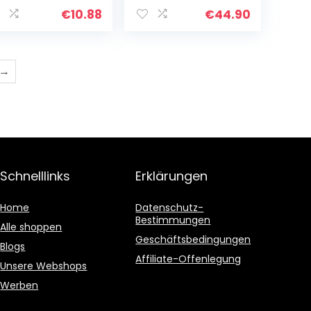
rtwachstum,
Bartöl mit
rtwuchs
Moschus Duft,
€
10.88
€
44.90
regen mit
natürliches Bart
ARD X GENTLE
Balsam & Bart
rt Roller, Titan
Bürste aus
erma
Wildschweinborst
→
croneedling,
en | Bartpflege
cro Needle
Set
ard Growth Kit
n, Herren
eschenk
Schnelllinks
Erklärungen
Home
Datenschutz-
Bestimmungen
Alle shoppen
Geschäftsbedingungen
Blogs
Affiliate-Offenlegung
Unsere Webshops
Werben