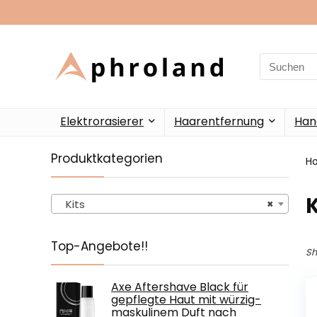
Search
for:
Elektrorasierer
Haarentfernung
Han
Produktkategorien
H
K
Kits
×
Top-Angebote!!
Sh
Axe Aftershave Black für
gepflegte Haut mit würzig-
maskulinem Duft nach