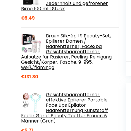
Zedernholz und gefrorener
Birne 100 ml 1 Stück
€
5.49
Braun Silk-épil 9 Beauty-Set,
Epilierer Damen /
Haarentferner, FaceSpa
Gesichtshaarentferner,
Aufsätze für Rasierer, Peeling, Reinigung
Gesicht/Körper, Tasche, 9-995,
weiß/flamingo
€
131.80
Gesichtshaarentferner,
effektive Epilierer Portable
Face Lips Epilator
Haarentfernung Kunststoff
Feder Gerät Beauty Tool für Frauen &
Männer (Grün)
€
5.71