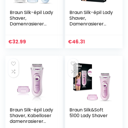
Braun Silk-épil Lady
Braun Silk-épil Lady
Shaver,
Shaver,
Damenrasierer
Damenrasierer
Elektrisch, 3-in-1
elektrisch, 3-in-1
Elektrischer
Elektrischer
Rasierer, Trimmer-
Rasierer, Trimmer-
€
32.99
€
46.31
und Peeling-
und Peeling-
System mit 2
System, Wet…
Extras, Wet&Dry,
LS5160, Blau
Braun Silk-épil Lady
Braun Silk&Soft
Shaver, Kabelloser
5100 Lady Shaver
damenrasierer
elektrisch,