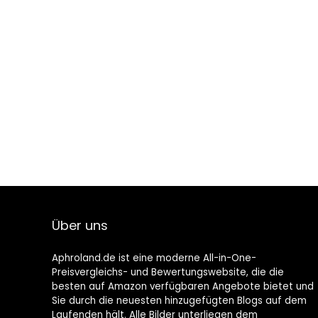
Über uns
Aphroland.de ist eine moderne All-in-One-
Preisvergleichs- und Bewertungswebsite, die die
besten auf Amazon verfügbaren Angebote bietet und
Sie durch die neuesten hinzugefügten Blogs auf dem
Laufenden hält. Alle Bilder unterliegen dem