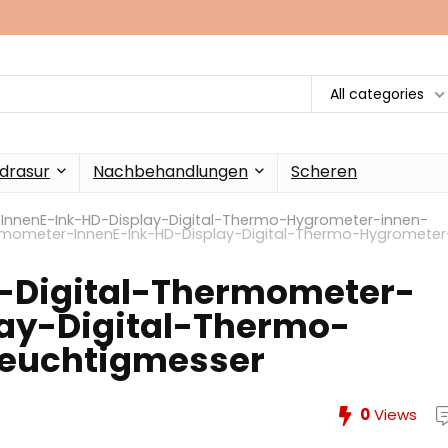
All categories
drasur
Nachbehandlungen
Scheren
nnenE-Ink-HD-Display-Digital-Thermo-Hygrometer-innen-
mometer-InnenE-Ink-HD-Display-Digital-Thermo-Hygrometer
Digital-Thermometer-
ay-Digital-Thermo-
euchtigmesser
0
Views