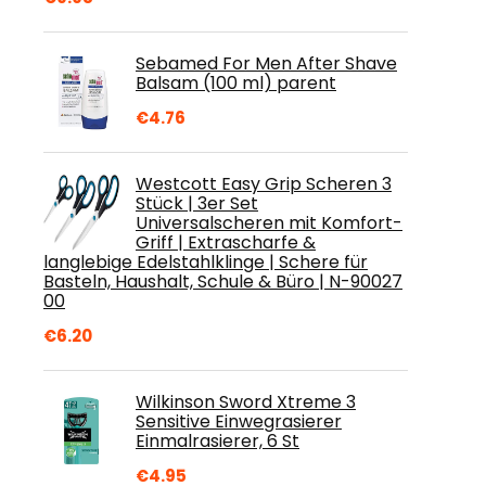
Sebamed For Men After Shave
Balsam (100 ml) parent
€
4.76
Westcott Easy Grip Scheren 3
Stück | 3er Set
Universalscheren mit Komfort-
Griff | Extrascharfe &
langlebige Edelstahlklinge | Schere für
Basteln, Haushalt, Schule & Büro | N-90027
00
€
6.20
Wilkinson Sword Xtreme 3
Sensitive Einwegrasierer
Einmalrasierer, 6 St
€
4.95