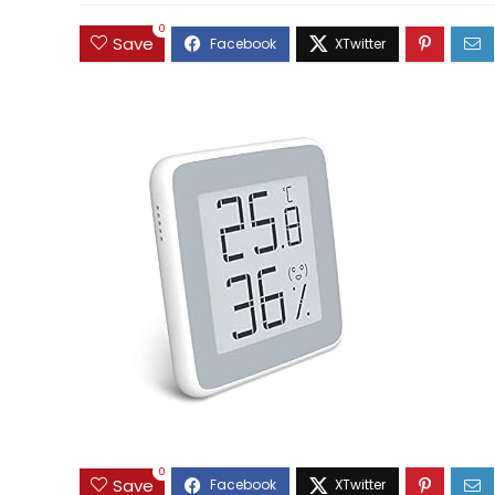
0
Save
0
Save