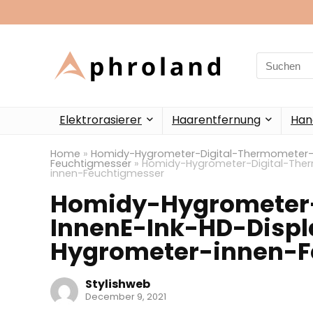
Search
for:
Elektrorasierer
Haarentfernung
Han
Home
»
Homidy-Hygrometer-Digital-Thermometer-I
Feuchtigmesser
»
Homidy-Hygrometer-Digital-Ther
innen-Feuchtigmesser
Homidy-Hygrometer-
InnenE-Ink-HD-Displ
Hygrometer-innen-F
Stylishweb
December 9, 2021