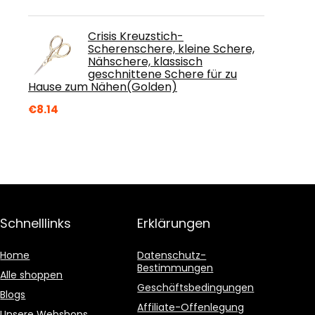
Crisis Kreuzstich-
Scherenschere, kleine Schere,
Nähschere, klassisch
geschnittene Schere für zu
Hause zum Nähen(Golden)
€
8.14
Schnelllinks
Erklärungen
Home
Datenschutz-
Bestimmungen
Alle shoppen
Geschäftsbedingungen
Blogs
Affiliate-Offenlegung
Unsere Webshops