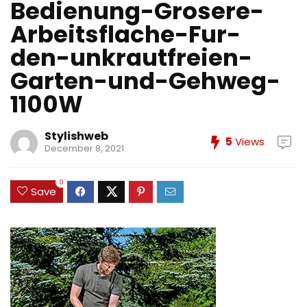
Bedienung-Grosere-
Arbeitsflache-Fur-
den-unkrautfreien-
Garten-und-Gehweg-
1100W
Stylishweb
5
Views
December 8, 2021
0
Save