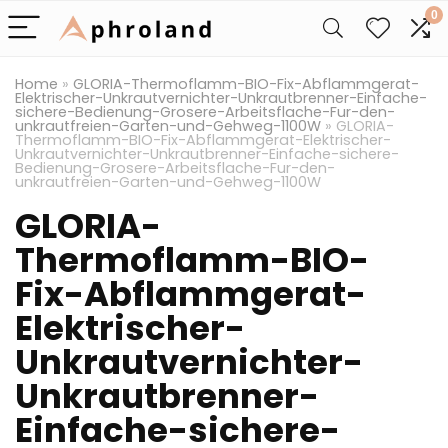
0
Home
»
GLORIA-Thermoflamm-BIO-Fix-Abflammgerat-
Elektrischer-Unkrautvernichter-Unkrautbrenner-Einfache-
sichere-Bedienung-Grosere-Arbeitsflache-Fur-den-
unkrautfreien-Garten-und-Gehweg-1100W
»
GLORIA-
Thermoflamm-BIO-Fix-Abflammgerat-Elektrischer-
Unkrautvernichter-Unkrautbrenner-Einfache-sichere-
Bedienung-Grosere-Arbeitsflache-Fur-den-
unkrautfreien-Garten-und-Gehweg-1100W
GLORIA-
Thermoflamm-BIO-
Fix-Abflammgerat-
Elektrischer-
Unkrautvernichter-
Unkrautbrenner-
Einfache-sichere-