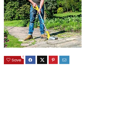
0
Save