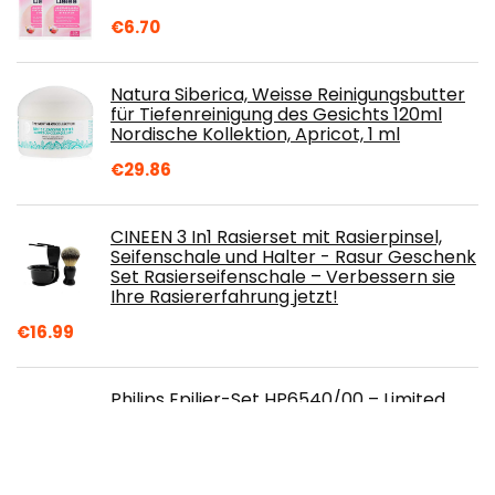
€
6.70
Natura Siberica, Weisse Reinigungsbutter
für Tiefenreinigung des Gesichts 120ml
Nordische Kollektion, Apricot, 1 ml
€
29.86
CINEEN 3 In1 Rasierset mit Rasierpinsel,
Seifenschale und Halter - Rasur Geschenk
Set Rasierseifenschale – Verbessern sie
Ihre Rasiererfahrung jetzt!
€
16.99
Philips Epilier-Set HP6540/00 – Limited
Edition inklusive 1 x kabelloser Mini-
Epilierer für empfindliche Bereiche, 1 x
Epilierer für großflächige Stellen und 1 x
Pinzetten-Set