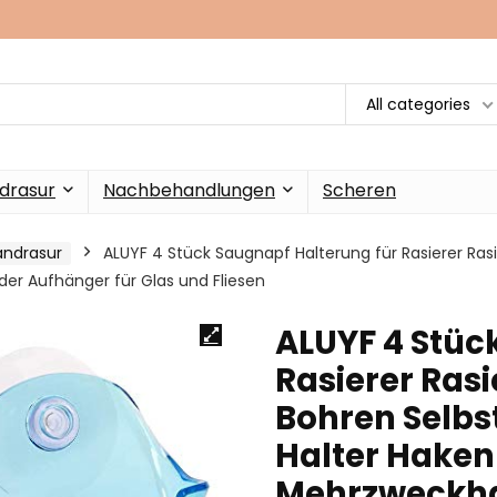
All categories
drasur
Nachbehandlungen
Scheren
andrasur
ALUYF 4 Stück Saugnapf Halterung für Rasierer Ras
er Aufhänger für Glas und Fliesen
ALUYF 4 Stüc
Rasierer Ras
Bohren Selbs
Halter Hake
Mehrzweckha