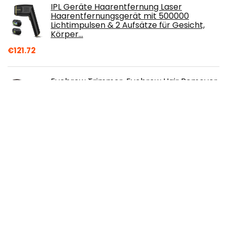
IPL Geräte Haarentfernung Laser
Haarentfernungsgerät mit 500000
Lichtimpulsen & 2 Aufsätze für Gesicht,
Körper…
€
121.72
Eyebrow Trimmer, Eyebrow Hair Remover,
Hair Removal Tool, Portable Eyebrow
Trimmer for Women
€
7.99
Comfy Mate Bartpflege Set für Männer
mit Bartöl, Bartschneider, Schnurrbart
Balsam, Bartbürste, Bartshampoo,
Schnurrbart & Kamm, Herrengeschenke
zu Weihnachten - Väter Geschenke für ihn Papa
Freunde
€
39.99