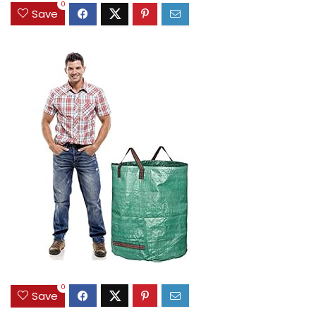
0
Save
0
Save