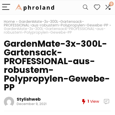
0
Home
»
GardenMate-3x-300L-Gartensack-
PROFESSIONAL-aus-robustem-Polypropylen-Gewebe-PP
»
GardenMate-3x-300L-Gartensack-PROFESSIONAL-aus-
robustem-Polypropylen-Gewebe-PP
GardenMate-3x-300L-
Gartensack-
PROFESSIONAL-aus-
robustem-
Polypropylen-Gewebe-
PP
Stylishweb
1
View
December 9, 2021