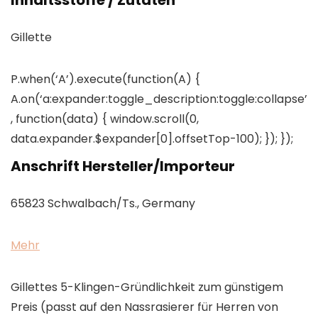
Inhaltsstoffe / Zutaten
Gillette
P.when(‘A’).execute(function(A) {
A.on(‘a:expander:toggle_description:toggle:collapse’
, function(data) { window.scroll(0,
data.expander.$expander[0].offsetTop-100); }); });
Anschrift Hersteller/Importeur
65823 Schwalbach/Ts., Germany
Mehr
Gillettes 5-Klingen-Gründlichkeit zum günstigem
Preis (passt auf den Nassrasierer für Herren von