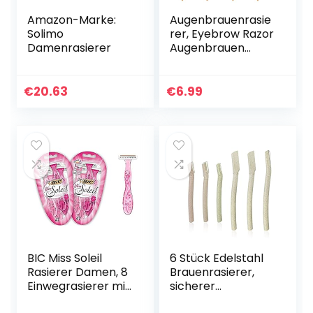
Amazon-Marke:
Augenbrauenrasie
Solimo
rer, Eyebrow Razor
Damenrasierer
Augenbrauen
Rasierer Für
Gesicht Körper
Augenbrauen
€
20.63
€
6.99
Damen
BIC Miss Soleil
6 Stück Edelstahl
Rasierer Damen, 8
Brauenrasierer,
Einwegrasierer mit
sicherer
je 3 Klingen, mit
Gesichtsepilierer