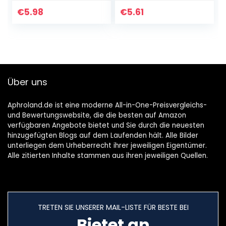
Vitamin E für eine
und Trimmer,
sanfte Rasur
tragbarer
€
5.98
€
5.61
Augenbrauenrasie
rer, Peeling für
Frauen und
Männer,
Brauenformer
Über uns
Aphroland.de ist eine moderne All-in-One-Preisvergleichs-
und Bewertungswebsite, die die besten auf Amazon
verfügbaren Angebote bietet und Sie durch die neuesten
hinzugefügten Blogs auf dem Laufenden hält. Alle Bilder
unterliegen dem Urheberrecht ihrer jeweiligen Eigentümer.
Alle zitierten Inhalte stammen aus ihren jeweiligen Quellen.
TRETEN SIE UNSERER MAIL-LISTE FÜR BESTE BEI
Bietet an