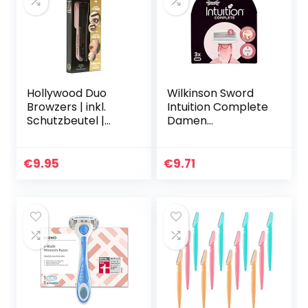
Hollywood Duo
Wilkinson Sword
Browzers | inkl.
Intuition Complete
Schutzbeutel |
Damen
Klinge zum Formen
Rasierklingen
der Augenbrauen
und zum Entfernen
€
9.95
€
9.71
von
unerwünschten
Haaren | für
Dermaplaning und
Peeling geeignet |
Schwarz und
Pastellrosa