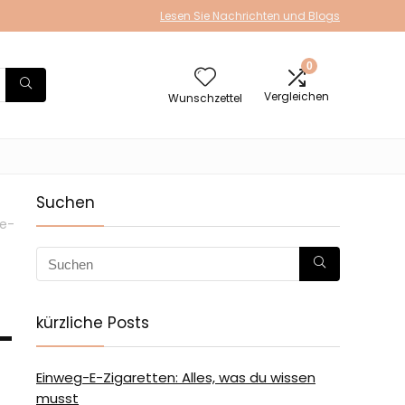
Lesen Sie Nachrichten und Blogs
0
Vergleichen
Wunschzettel
Suchen
e-
kürzliche Posts
-
Einweg-E-Zigaretten: Alles, was du wissen
musst