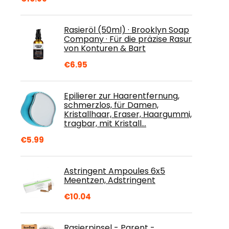
Rasieröl (50ml) · Brooklyn Soap
Company · Für die präzise Rasur
von Konturen & Bart
€
6.95
Epilierer zur Haarentfernung,
schmerzlos, für Damen,
Kristallhaar, Eraser, Haargummi,
tragbar, mit Kristall…
€
5.99
Astringent Ampoules 6x5
Meentzen, Adstringent
€
10.04
Rasierpinsel - Parent -