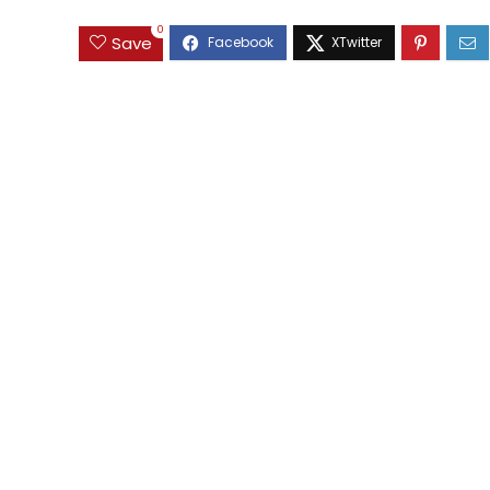
0
Save