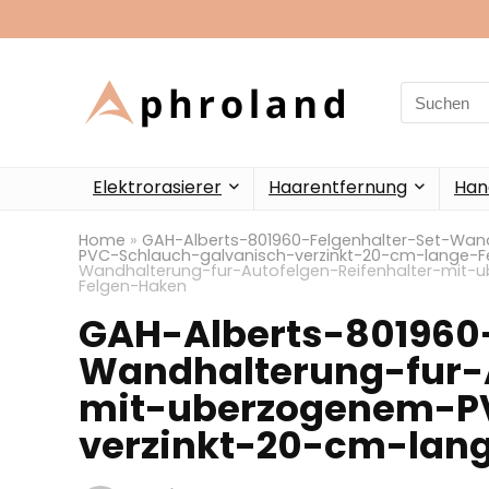
Search
for:
Elektrorasierer
Haarentfernung
Han
Home
»
GAH-Alberts-801960-Felgenhalter-Set-Wan
PVC-Schlauch-galvanisch-verzinkt-20-cm-lange-F
Wandhalterung-fur-Autofelgen-Reifenhalter-mit-
Felgen-Haken
GAH-Alberts-801960-
Wandhalterung-fur-A
mit-uberzogenem-P
verzinkt-20-cm-lan