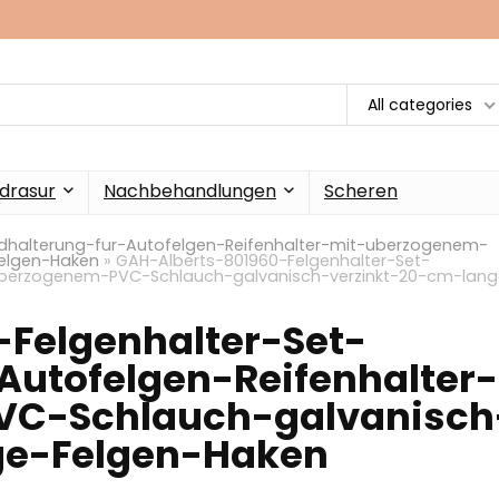
All categories
drasur
Nachbehandlungen
Scheren
dhalterung-fur-Autofelgen-Reifenhalter-mit-uberzogenem-
elgen-Haken
»
GAH-Alberts-801960-Felgenhalter-Set-
uberzogenem-PVC-Schlauch-galvanisch-verzinkt-20-cm-lang
Felgenhalter-Set-
utofelgen-Reifenhalter-
VC-Schlauch-galvanisch
ge-Felgen-Haken