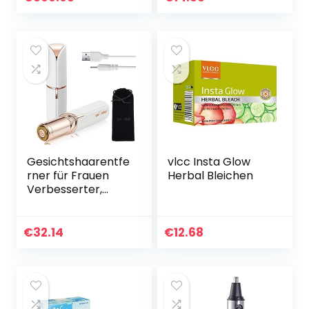
Gesichtshaarentfe
vlcc Insta Glow
rner für Frauen
Herbal Bleichen
Verbesserter,
wiederaufladbarer
schmerzloser
USB-
€
32.14
€
12.68
Haarschneider,
tragbarer,
makelloser
elektrischer
Epilierer für