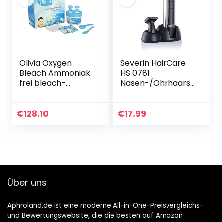
Wangen, Kinn,
Oberlippe und
Arme, IPX6
wasserdicht
Olivia Oxygen
Severin HairCare
Bleach Ammoniak
HS 0781
frei bleach-
Nasen-/Ohrhaars
(4 Stück) –
chneide-Set,
Schneller Versand
Edelstahl-schwarz
durch Speed Post
| 1er Pack
€
128.10
€
17.99
Über uns
Aphroland.de ist eine moderne All-in-One-Preisvergleichs-
und Bewertungswebsite, die die besten auf Amazon