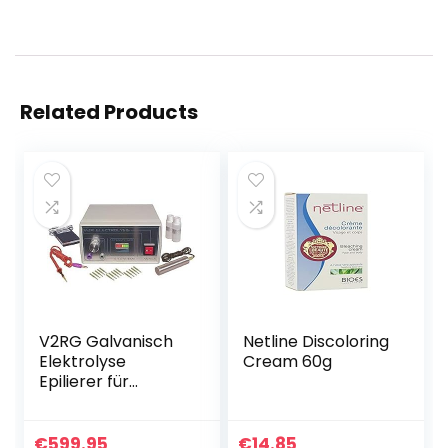
Related Products
V2RG Galvanisch
Netline Discoloring
Elektrolyse
Cream 60g
Epilierer für
dauerhafte
Haarentfernung.
€
599.95
€
14.85