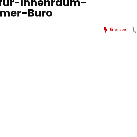
fur-Innenraum-
mer-Buro
5
Views