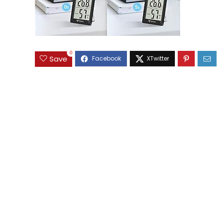
0
Save