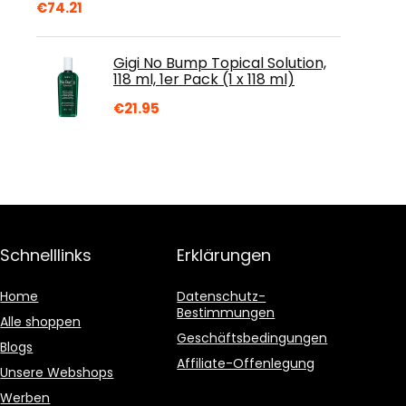
€
74.21
Gigi No Bump Topical Solution,
118 ml, 1er Pack (1 x 118 ml)
€
21.95
Schnelllinks
Erklärungen
Home
Datenschutz-
Bestimmungen
Alle shoppen
Geschäftsbedingungen
Blogs
Affiliate-Offenlegung
Unsere Webshops
Werben