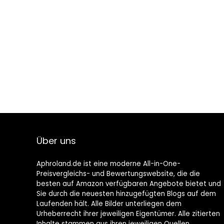
Über uns
Aphroland.de ist eine moderne All-in-One-
Preisvergleichs- und Bewertungswebsite, die die
besten auf Amazon verfügbaren Angebote bietet und
Sie durch die neuesten hinzugefügten Blogs auf dem
Laufenden hält. Alle Bilder unterliegen dem
Urheberrecht ihrer jeweiligen Eigentümer. Alle zitierten
Inhalte stammen aus ihren jeweiligen Quellen.