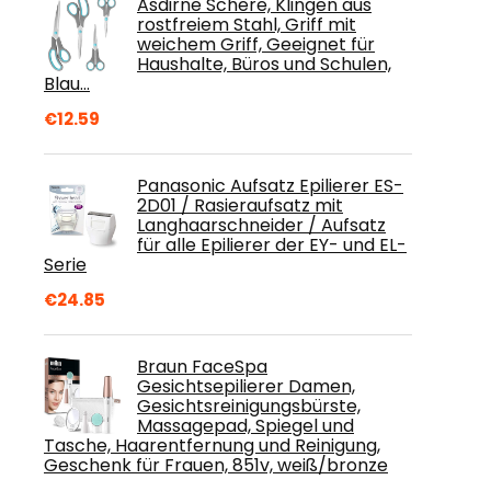
Asdirne Schere, Klingen aus
rostfreiem Stahl, Griff mit
weichem Griff, Geeignet für
Haushalte, Büros und Schulen,
Blau…
€
12.59
Panasonic Aufsatz Epilierer ES-
2D01 / Rasieraufsatz mit
Langhaarschneider / Aufsatz
für alle Epilierer der EY- und EL-
Serie
€
24.85
Braun FaceSpa
Gesichtsepilierer Damen,
Gesichtsreinigungsbürste,
Massagepad, Spiegel und
Tasche, Haarentfernung und Reinigung,
Geschenk für Frauen, 851v, weiß/bronze