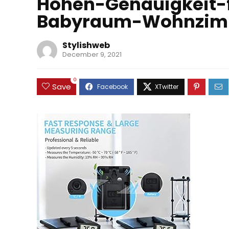
Hohen-Genauigkeit-
Babyraum-Wohnzim
Stylishweb
December 9, 2021
0
Save