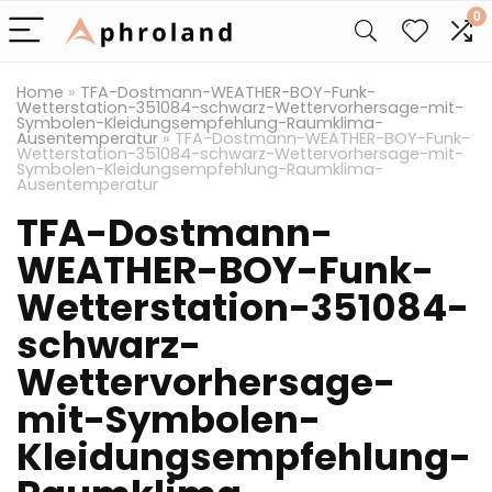
0
Home
»
TFA-Dostmann-WEATHER-BOY-Funk-
Wetterstation-351084-schwarz-Wettervorhersage-mit-
Symbolen-Kleidungsempfehlung-Raumklima-
Ausentemperatur
»
TFA-Dostmann-WEATHER-BOY-Funk-
Wetterstation-351084-schwarz-Wettervorhersage-mit-
Symbolen-Kleidungsempfehlung-Raumklima-
Ausentemperatur
TFA-Dostmann-
WEATHER-BOY-Funk-
Wetterstation-351084-
schwarz-
Wettervorhersage-
mit-Symbolen-
Kleidungsempfehlung-