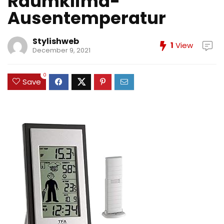
Raumklima-
Ausentemperatur
Stylishweb
1
View
December 9, 2021
0
Save