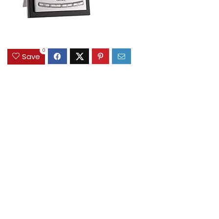
0
Save