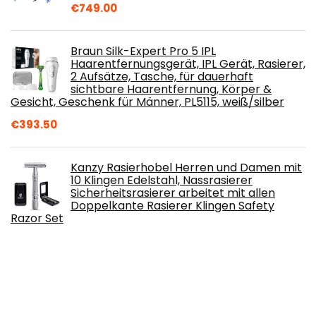
€
749.00
Braun Silk-Expert Pro 5 IPL
Haarentfernungsgerät, IPL Gerät, Rasierer,
2 Aufsätze, Tasche, für dauerhaft
sichtbare Haarentfernung, Körper &
Gesicht, Geschenk für Männer, PL5115, weiß/silber
€
393.50
Kanzy Rasierhobel Herren und Damen mit
10 Klingen Edelstahl, Nassrasierer
Sicherheitsrasierer arbeitet mit allen
Doppelkante Rasierer Klingen Safety
Razor Set
€
12.99
YBLNTEK weicher Gummibeschichtung
Elektrischer Rasierer Damen
Intimbereich,2 In 1 Akku Intimrasierer für