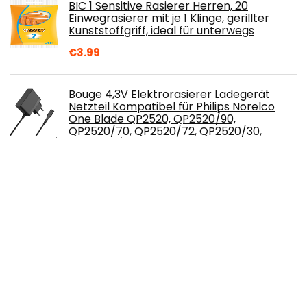
BIC 1 Sensitive Rasierer Herren, 20
Einwegrasierer mit je 1 Klinge, gerillter
Kunststoffgriff, ideal für unterwegs
€
3.99
Bouge 4,3V Elektrorasierer Ladegerät
Netzteil Kompatibel für Philips Norelco
One Blade QP2520, QP2520/90,
QP2520/70, QP2520/72, QP2520/30,
QP2520/20, QP2520/25 Netzkabel, Ersatz A00390
Ladekabel
€
9.99
Nunchuck, weltweit erstes und einziges 2-
in-1-Instrument für Haareinfädeln und
Rasur, schnelle und effektive
Gesichtshaarentfernung, Schnipsen-
Rasierer für Bart- und Augenbrauen-Gestaltung, von
Groomarang
€
20.47