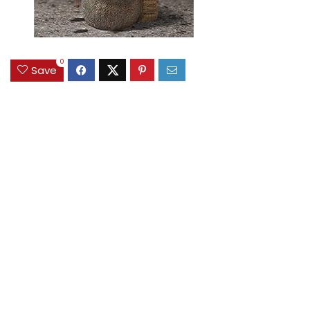
0
Save