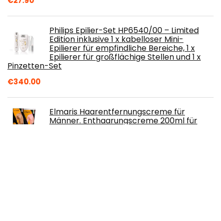
€
27.90
Philips Epilier-Set HP6540/00 – Limited
Edition inklusive 1 x kabelloser Mini-
Epilierer für empfindliche Bereiche, 1 x
Epilierer für großflächige Stellen und 1 x
Pinzetten-Set
€
340.00
Elmaris Haarentfernungscreme für
Männer. Enthaarungscreme 200ml für
den Intimbereich u. Körper - Ultraschnell,
Sicher, Sanft mit Shea Butter und Bisabolol
€
15.40
Wilkinson Sword Hydro
€
6.75