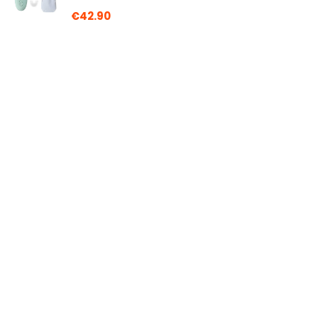
€
42.90
Electrotodo Rasierkopf, weiß, Silk Epil 5, 7
und 9
€
34.33
Xins-Yonha Bartwuchs-Set, Bartpflege-
Tools für schnelles Wachstum und Dichte
des Bartes, Bart-Derma-Roller,
Bartwuchs-Aktivator, Serum, Bartbalsam,
Bartkamm, Bartschere, 5-in-1-Bartpflege-Geschenk
für
€
21.99