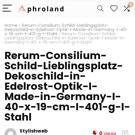
0
Home
»
Rerum-Consilium-Schild-Lieblingsplatz-
Dekoschild-in-Edelrost-Optik-I-Made-in-Germany-I-40-
x-19-cm-I-401-g-I-Stahl
»
Rerum-Consilium-Schild-
Lieblingsplatz-Dekoschild-in-Edelrost-Optik-I-Made-in-
Germany-I-40-x-19-cm-I-401-g-I-Stahl
Rerum-Consilium-
Schild-Lieblingsplatz-
Dekoschild-in-
Edelrost-Optik-I-
Made-in-Germany-I-
40-x-19-cm-I-401-g-I-
Stahl
Stylishweb
0
Views