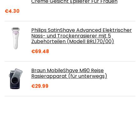
Creme Gesicht Epilierer Für Frauen
€
4.30
Philips SatinShave Advanced Elektrischer
Nass- und Trockenrasierer mit 5
Zubehörteilen (Modell BRL170/00)
€
69.48
Braun MobileShave M90 Reise
Rasierapparat (für unterwegs)
€
29.99
Gillette Fusion 5 ProGlide Rasierer + 10
Rasierklingen, Herren mit Trimmerklinge
für Präzision und Gleitbeschichtung
(Verpackung kann variieren)
€
59.95