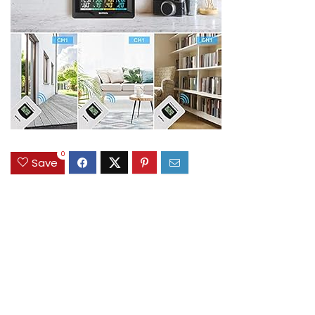
0
Save