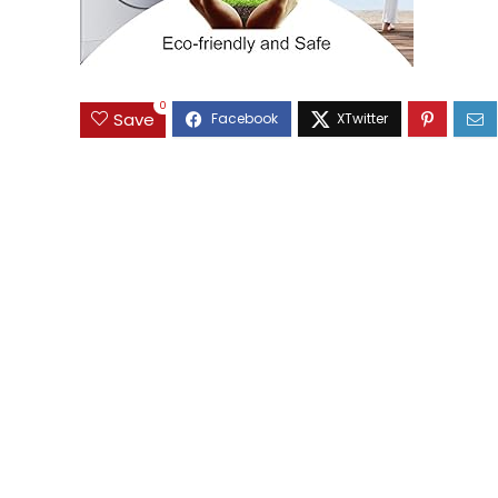
0
Save