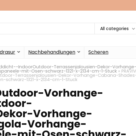
All categories
drasur
Nachbehandlungen
Scheren
dicht--IndoorOutdoor-Terrassenjalousien-Dekor-Vorhange
paneele-mit-Osen-schwarz-1321-x-2134-cm-1-Stuck
»
PRAVIV
tdoor-Terrassenjalousien-Dekor-Vorhange-Cabana-Shades
n-schwarz-1321-x-2134-cm-1-Stuck
Outdoor-Vorhange-
tdoor-
-Dekor-Vorhange-
gola-Vorhange-
le-mit-Osen-schwarz-