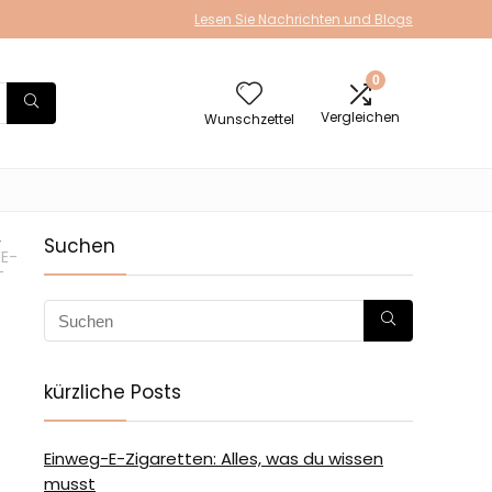
Lesen Sie Nachrichten und Blogs
0
Vergleichen
Wunschzettel
-
Suchen
E-
-
kürzliche Posts
Einweg-E-Zigaretten: Alles, was du wissen
musst