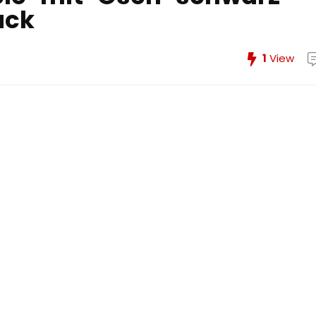
uck
1
View