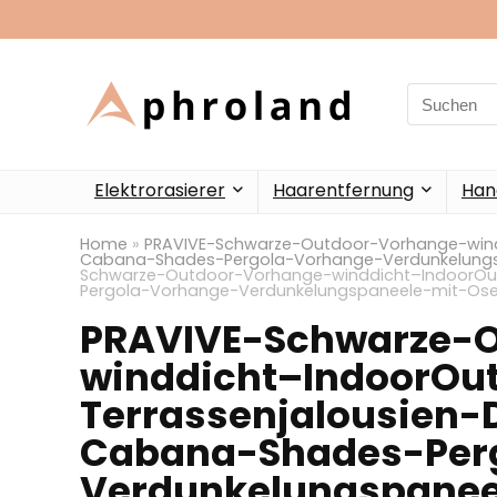
Search
for:
Elektrorasierer
Haarentfernung
Han
Home
»
PRAVIVE-Schwarze-Outdoor-Vorhange-wind
Cabana-Shades-Pergola-Vorhange-Verdunkelungs
Schwarze-Outdoor-Vorhange-winddicht–IndoorOu
Pergola-Vorhange-Verdunkelungspaneele-mit-Ose
PRAVIVE-Schwarze-
winddicht–IndoorOu
Terrassenjalousien
Cabana-Shades-Per
Verdunkelungspanee