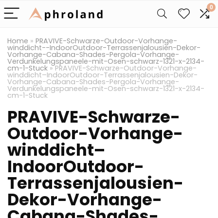
0
Home
»
PRAVIVE-Schwarze-Outdoor-Vorhange-
winddicht--IndoorOutdoor-Terrassenjalousien-Dekor-
Vorhange-Cabana-Shades-Pergola-Vorhange-
Verdunkelungspaneele-mit-Osen-schwarz-1321-x-2134-
cm-1-Stuck
»
PRAVIVE-Schwarze-Outdoor-Vorhange-
winddicht–IndoorOutdoor-Terrassenjalousien-Dekor-
Vorhange-Cabana-Shades-Pergola-Vorhange-
Verdunkelungspaneele-mit-Osen-schwarz-1321-x-2134-
cm-1-Stuck
PRAVIVE-Schwarze-
Outdoor-Vorhange-
winddicht–
IndoorOutdoor-
Terrassenjalousien-
Dekor-Vorhange-
Cabana-Shades-