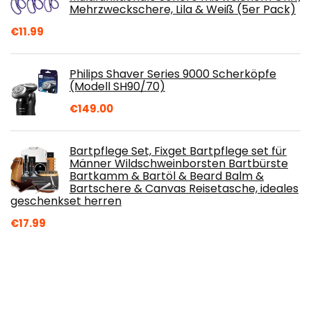
Mehrzweckschere, Lila & Weiß (5er Pack)
€
11.99
Philips Shaver Series 9000 Scherköpfe
(Modell SH90/70)
€
149.00
Bartpflege Set, Fixget Bartpflege set für
Männer Wildschweinborsten Bartbürste
Bartkamm & Bartöl & Beard Balm &
Bartschere & Canvas Reisetasche, ideales
geschenkset herren
€
17.99
Murezima Epilator 1pc Gesichtsbehaarung
Haarentferner Federgewinde
Haarentfernung Zauberstab Ergonomisch
Griff…