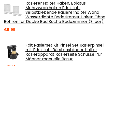
Rasierer Halter Haken, Bolatus
Mehrzweckhaken Edelstahl
Selbstklebende Rasiererhalter Wand
Wasserdichte Badezimmer Haken Ohne
Bohren für Decke Bad Küche Badezimmer (Silber)
€
5.99
Fdit Rasierset Kit Pinsel Set Rasierpinsel
mit Edelstahl Bürstenständer Halter
Rasierapparat Rasierseife Schüssel für
Männer manuelle Rasur
€
21.13
Beyer's Oil Bartöl Eisenkraut 30ml - 100%
natürlich - Macht den Bart weich
€
29.95
Philips Epilier-Set HP6540/00 – Limited