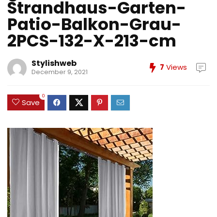
Strandhaus-Garten-
Patio-Balkon-Grau-
2PCS-132-X-213-cm
Stylishweb
7
Views
December 9, 2021
0
Save