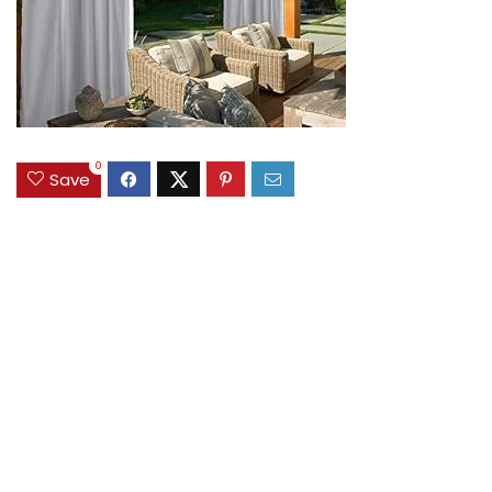
0
Save