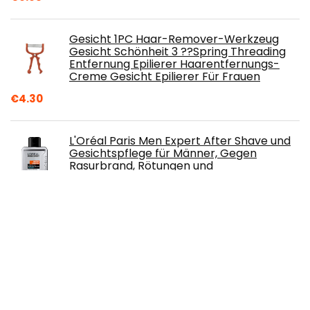
Gesicht 1PC Haar-Remover-Werkzeug
Gesicht Schönheit 3 ??Spring Threading
Entfernung Epilierer Haarentfernungs-
Creme Gesicht Epilierer Für Frauen
€
4.30
L'Oréal Paris Men Expert After Shave und
Gesichtspflege für Männer, Gegen
Rasurbrand, Rötungen und
Hautirritationen, Hydra Energy, 1 x 100 ml
€
4.95
QSHAVE Edelstahl-Rasierschale mit
Deckel, 10,2 cm Durchmesser, groß, tief,
verchromt, glänzend
€
11.99