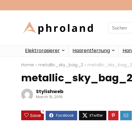
Search
for:
Elektrorasierer
Haarentfernung
Han
Home
»
metallic_sky_bag_2
»
metallic_sky_bag_
metallic_sky_bag_
Stylishweb
March 15, 2019
0
Save