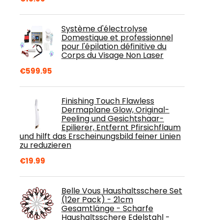
Système d'électrolyse
Domestique et professionnel
pour l'épilation définitive du
Corps du Visage Non Laser
€
599.95
Finishing Touch Flawless
Dermaplane Glow, Original-
Peeling und Gesichtshaar-
Epilierer, Entfernt Pfirsichflaum
und hilft das Erscheinungsbild feiner Linien
zu reduzieren
€
19.99
Belle Vous Haushaltsschere Set
(12er Pack) - 21cm
Gesamtlänge - Scharfe
Haushaltsschere Edelstahl -