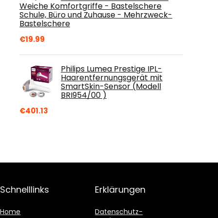
Weiche Komfortgriffe - Bastelschere
Schule, Büro und Zuhause - Mehrzweck-
Bastelschere
€
19.99
Philips Lumea Prestige IPL-
Haarentfernungsgerät mit
SmartSkin-Sensor (Modell
BRI954/00 )
€
401.13
Schnelllinks
Erklärungen
Home
Datenschutz-