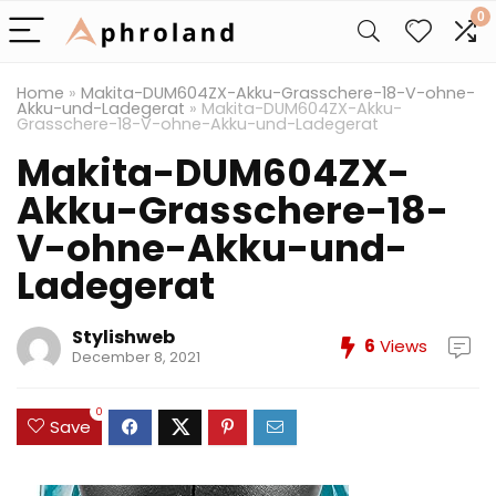
0
Home
»
Makita-DUM604ZX-Akku-Grasschere-18-V-ohne-
Akku-und-Ladegerat
»
Makita-DUM604ZX-Akku-
Grasschere-18-V-ohne-Akku-und-Ladegerat
Makita-DUM604ZX-
Akku-Grasschere-18-
V-ohne-Akku-und-
Ladegerat
Stylishweb
6
Views
December 8, 2021
0
Save