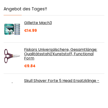
Angebot des Tages!!
Gillette Mach3
€
14.99
Fiskars Universalschere, Gesamtlänge:
Qualitätsstahl/Kunststoff, Functional
Form
€
9.84
Skull Shaver Forte 5 Head Ersatzklinge -
Rasierklingen für normale Haut typen
€
24.99
DAVIDOFF Cool Water Man After Shave