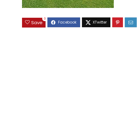
0
Save