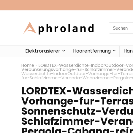
Search
for:
Elektrorasierer
Haarentfernung
Han
Home
»
LORDTEX-Wasserdichte-IndoorOutdoor-V
Verdunkelungsvorhange-fur-Schlafzimmer-Veran
Wasserdichte-IndoorOutdoor-Vorhange-fur-Ter
fur-Schlafzimmer-Veranda-Wohnzimmer-Pergola-
LORDTEX-Wasserdich
Vorhange-fur-Ter
Sonnenschutz-Verdu
Schlafzimmer-Vera
Pergola-Cabana-rei