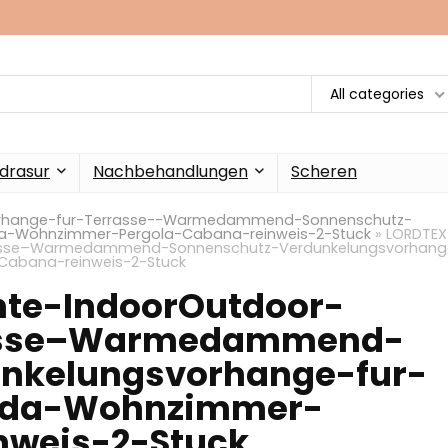
All categories
drasur
Nachbehandlungen
Scheren
orhange-fur-Terrasse--Warmedammend-Sonnenschutz-
da-Wohnzimmer-Pergola-Cabana-reinweis-2-Stuck
»
LORDTEX
rasse–Warmedammend-Sonnenschutz-Verdunkelungsvorhang
Cabana-reinweis-2-Stuck
te-IndoorOutdoor-
rasse–Warmedammend-
nkelungsvorhange-fur-
nda-Wohnzimmer-
nweis-2-Stuck