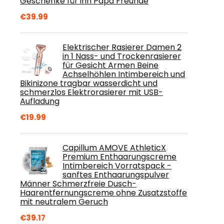
Geschenke für ihn Papa Freunde
€
39.99
Elektrischer Rasierer Damen 2
in 1 Nass- und Trockenrasierer
für Gesicht Armen Beine
Achselhöhlen Intimbereich und
Bikinizone tragbar wasserdicht und
schmerzlos Elektrorasierer mit USB-
Aufladung
€
19.99
Capillum AMOVE AthleticX
Premium Enthaarungscreme
Intimbereich Vorratspack -
sanftes Enthaarungspulver
Männer Schmerzfreie Dusch-
Haarentfernungscreme ohne Zusatzstoffe
mit neutralem Geruch
€
39.17