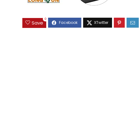
0
Save