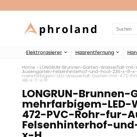
Search
for:
Elektrorasierer
Haarentfernung
Han
Home
»
LONGRUN-Brunnen-Garten-Wasserfall-mit-
Ausengarten-Felsenhinterhof-und-Pool-236-x-8-x
mehrfarbigem-LED-Wasserfall-Garten-mit-472-PVC
4B-x-T-x-H
LONGRUN-Brunnen-Ga
mehrfarbigem-LED-W
472-PVC-Rohr-fur-A
Felsenhinterhof-und
x-H