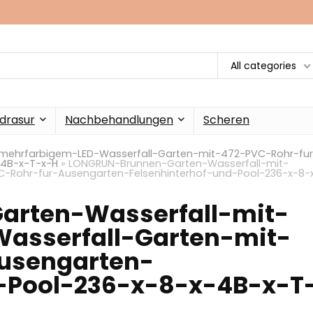
All categories
drasur
Nachbehandlungen
Scheren
mehrfarbigem-LED-Wasserfall-Garten-mit-472-PVC-Rohr-fur
-4B-x-T-x-H
»
LONGRUN-Brunnen-Garten-Wasserfall-mit-
-Rohr-fur-Ausengarten-Felsenhinterhof-und-Pool-236-x-8-
rten-Wasserfall-mit-
asserfall-Garten-mit-
usengarten-
-Pool-236-x-8-x-4B-x-T