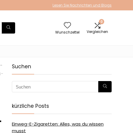
Lesen Sie Nachrichten und Blogs
0
Vergleichen
Wunschzettel
-
Suchen
x-
kürzliche Posts
-
Einweg-E-Zigaretten: Alles, was du wissen
musst