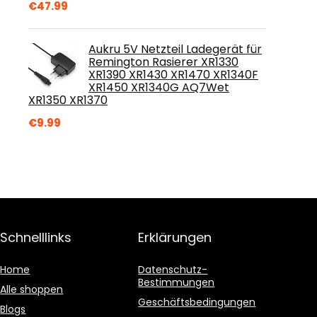
€
47.99
Aukru 5V Netzteil Ladegerät für
Remington Rasierer XR1330
XR1390 XR1430 XR1470 XR1340F
XR1450 XR1340G AQ7Wet
XR1350 XR1370
€
9.99
Schnelllinks
Erklärungen
Home
Datenschutz-
Bestimmungen
Alle shoppen
Geschäftsbedingungen
Blogs