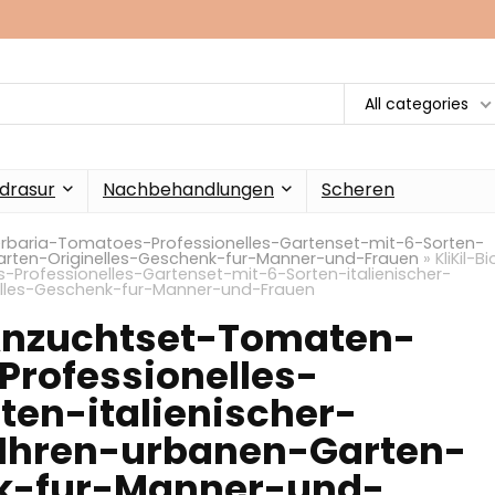
All categories
drasur
Nachbehandlungen
Scheren
rbaria-Tomatoes-Professionelles-Gartenset-mit-6-Sorten-
arten-Originelles-Geschenk-fur-Manner-und-Frauen
»
KliKil-Bi
ofessionelles-Gartenset-mit-6-Sorten-italienischer-
lles-Geschenk-fur-Manner-und-Frauen
Anzuchtset-Tomaten-
rofessionelles-
ten-italienischer-
Ihren-urbanen-Garten-
nk-fur-Manner-und-