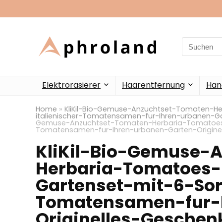
Search
for:
Elektrorasierer
Haarentfernung
Han
Home
»
KliKil-Bio-Gemuse-Anzuchtset-Tomaten-He
italienischer-Tomatensamen-fur-Ihren-urbanen-G
Gemuse-Anzuchtset-Tomaten-Herbaria-Tomatoes-Pr
Tomatensamen-fur-Ihren-urbanen-Garten-Origine
KliKil-Bio-Gemuse-
Herbaria-Tomatoes-P
Gartenset-mit-6-Sor
Tomatensamen-fur-
Originelles-Gesche