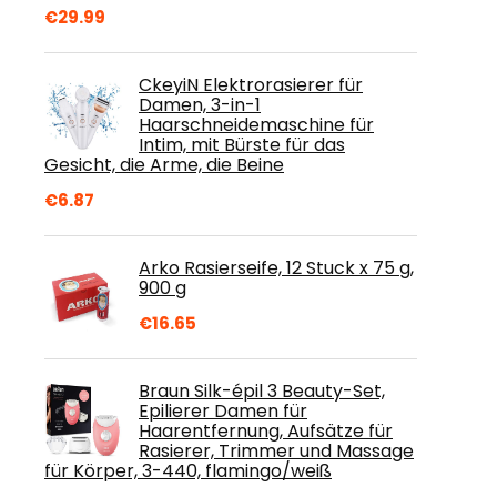
€
29.99
CkeyiN Elektrorasierer für
Damen, 3-in-1
Haarschneidemaschine für
Intim, mit Bürste für das
Gesicht, die Arme, die Beine
€
6.87
Arko Rasierseife, 12 Stuck x 75 g,
900 g
€
16.65
Braun Silk-épil 3 Beauty-Set,
Epilierer Damen für
Haarentfernung, Aufsätze für
Rasierer, Trimmer und Massage
für Körper, 3-440, flamingo/weiß