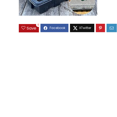
0
Save