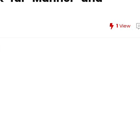
1
View