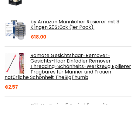
by Amazon Männlicher Rasierer mit 3
Klingen 20Stück (1er Pack).
€
18.00
Romote Gesichtshaar-Remover-
Gesichts-Haar Einfädler Remover
Threading-Schönheits-Werkzeug Epilierer
Tragbares für Männer und Frauen
natürliche Schönheit TheBigThumb
€
2.57
Gillette Fusion 5 Rasierklingen, 14
Ersatzklingen für Nassrasierer Herren mit
5-fach Klinge
€
59.95