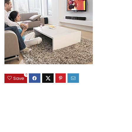
0
Save