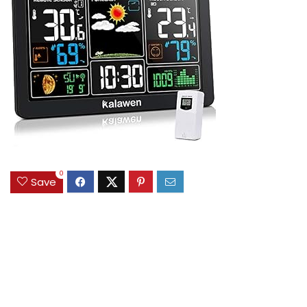
0
Save