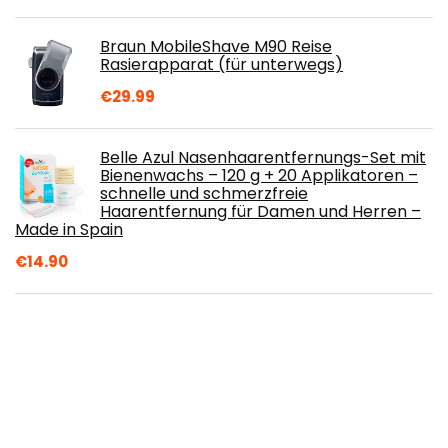
Braun MobileShave M90 Reise
Rasierapparat (für unterwegs)
€
29.99
Belle Azul Nasenhaarentfernungs-Set mit
Bienenwachs – 120 g + 20 Applikatoren –
schnelle und schmerzfreie
Haarentfernung für Damen und Herren –
Made in Spain
€
14.90
Ossion Rasiergel 3in1-700ml
€
11.31
IPL Geräte Haarentfernung 500000