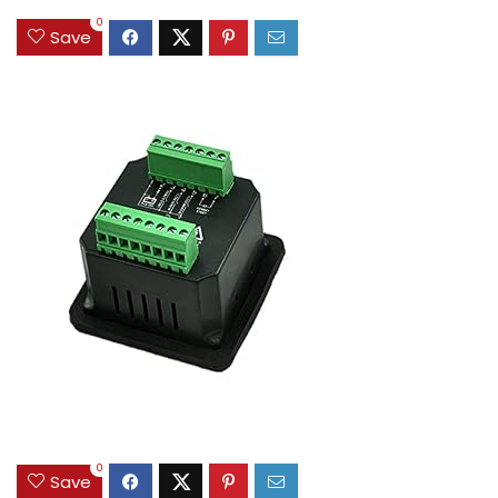
0
Save
0
Save