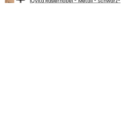
iQVita Rasierhobel - Metall - Schwarz-
inkl. 10 Klingen - Safety Razor + eBook
€
18.97
BIC 3 Flex Rasierer Set Männer, 3 Klingen,
Für empfindliche Haut, Nassrasierer
Herren, 4 Stück
€
3.99
Carry stone QEI8 Razor cleaning brush,
Acrylic
€
1.90
Über uns