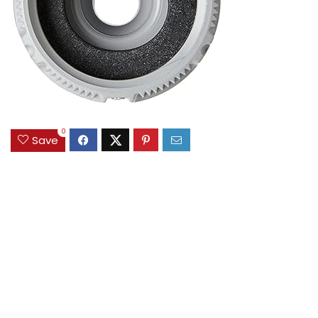
0
Save