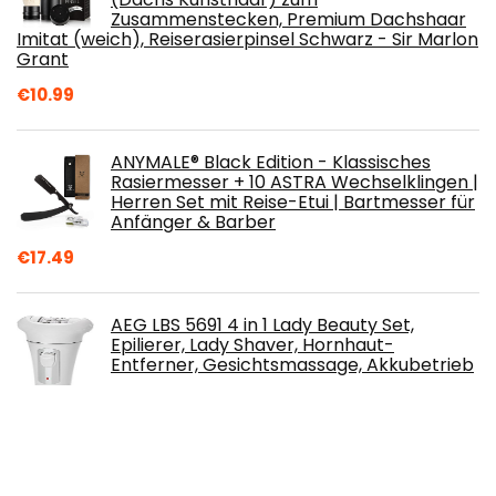
Zusammenstecken, Premium Dachshaar
Imitat (weich), Reiserasierpinsel Schwarz - Sir Marlon
Grant
€
10.99
ANYMALE® Black Edition - Klassisches
Rasiermesser + 10 ASTRA Wechselklingen |
Herren Set mit Reise-Etui | Bartmesser für
Anfänger & Barber
€
17.49
AEG LBS 5691 4 in 1 Lady Beauty Set,
Epilierer, Lady Shaver, Hornhaut-
Entferner, Gesichtsmassage, Akkubetrieb
€
29.99
Zuckerpaste 28+ -Die mit der enormen
Zugkraft ! 800gr Sugaring Sugar Paste