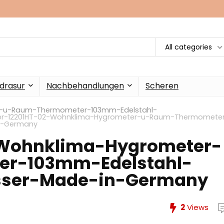
All categories
drasur
Nachbehandlungen
Scheren
er-u-Raum-Thermometer-103mm-Edelstahl-
her-12201HT-02-Wohnklima-Hygrometer-u-Raum-Thermomete
in-Germany
-Wohnklima-Hygrometer-
r-103mm-Edelstahl-
esser-Made-in-Germany
2
Views