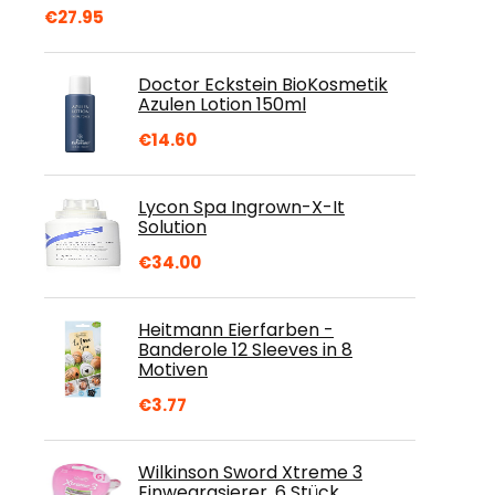
€
27.95
Doctor Eckstein BioKosmetik
Azulen Lotion 150ml
€
14.60
Lycon Spa Ingrown-X-It
Solution
€
34.00
Heitmann Eierfarben -
Banderole 12 Sleeves in 8
Motiven
€
3.77
Wilkinson Sword Xtreme 3
Einwegrasierer, 6 Stück