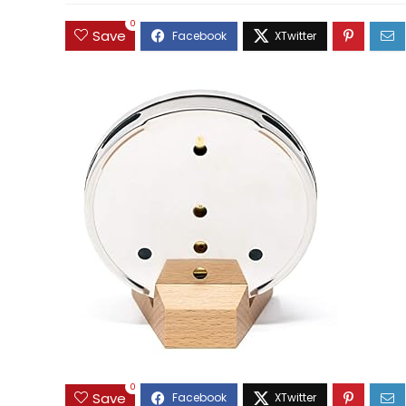
0
Save
0
Save