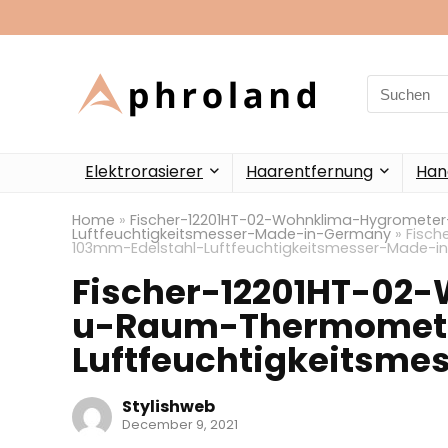
Search
for:
Elektrorasierer
Haarentfernung
Han
Home
»
Fischer-12201HT-02-Wohnklima-Hygromet
Luftfeuchtigkeitsmesser-Made-in-Germany
»
Fisc
103mm-Edelstahl-Luftfeuchtigkeitsmesser-Made-
Fischer-12201HT-02
u-Raum-Thermomete
Luftfeuchtigkeitsm
Stylishweb
December 9, 2021