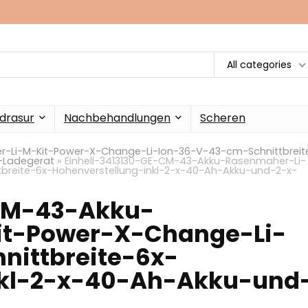
All categories
drasur
Nachbehandlungen
Scheren
r-Li-M-Kit-Power-X-Change-Li-Ion-36-V-43-cm-Schnittbreit
-Ladegerat
»
Einhell-3413130-GE-CM-43-Akku-Rasenmaher-Li-
reite-6x-Hohenverstellung-inkl-2-x-40-Ah-Akku-und-2-x-
-CM-43-Akku-
t-Power-X-Change-Li-
nittbreite-6x-
nkl-2-x-40-Ah-Akku-und