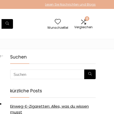
Lesen Sie Nachrichten und Blogs
0
Vergleichen
Wunschzettel
e-
Suchen
kürzliche Posts
-
Einweg-E-Zigaretten: Alles, was du wissen
musst