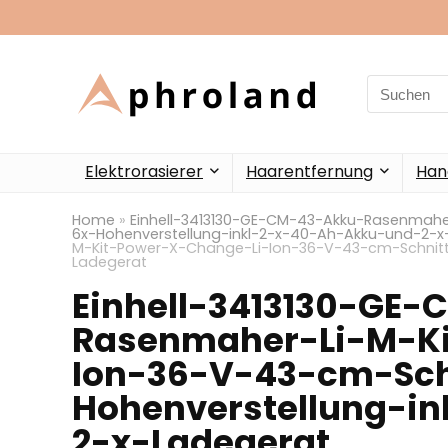
Search
for:
Elektrorasierer
Haarentfernung
Han
Home
»
Einhell-3413130-GE-CM-43-Akku-Rasenmahe
6x-Hohenverstellung-inkl-2-x-40-Ah-Akku-und-2-x
M-Kit-Power-X-Change-Li-Ion-36-V-43-cm-Schnittb
Ladegerat
Einhell-3413130-GE
Rasenmaher-Li-M-Ki
Ion-36-V-43-cm-Sch
Hohenverstellung-i
2-x-Ladegerat