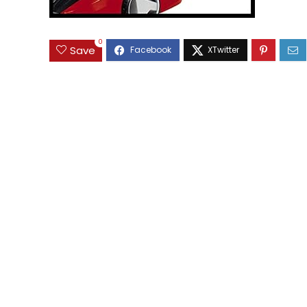
0
Save