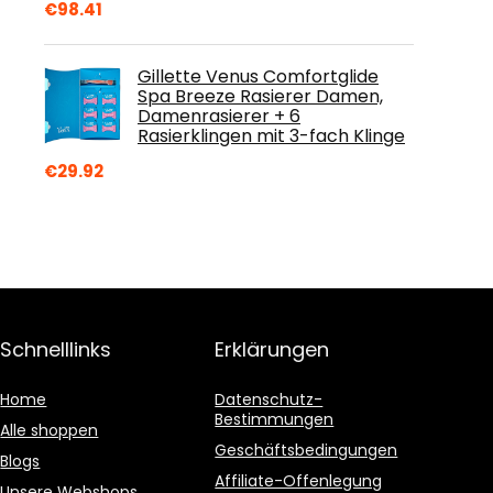
€
98.41
Gillette Venus Comfortglide
Spa Breeze Rasierer Damen,
Damenrasierer + 6
Rasierklingen mit 3-fach Klinge
€
29.92
Schnelllinks
Erklärungen
Home
Datenschutz-
Bestimmungen
Alle shoppen
Geschäftsbedingungen
Blogs
Affiliate-Offenlegung
Unsere Webshops