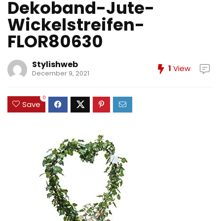
Dekoband-Jute-
Wickelstreifen-
FLOR80630
Stylishweb
1
View
December 9, 2021
0
Save