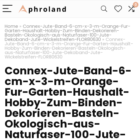
0
Home
»
Connex-Jute-Band-6-cm-x-3-m-Orange-Fur-
Garten-Haushalt-Hobby-Zum-Binden-Dekorieren-
Basteln-Okologisch-aus-Naturfaser-100-Jute-
Dekoband-Jute-Wickelstreifen-FLOR80630
»
Connex-
Jute-Band-6-cm-x-3-m-Orange-Fur-Garten-Haushalt-
Hobby-Zum-Binden-Dekorieren-Basteln-Okologisch-
aus-Naturfaser-100-Jute-Dekoband-Jute-
Wickelstreifen-FLOR80630
Connex-Jute-Band-6-
cm-x-3-m-Orange-
Fur-Garten-Haushalt-
Hobby-Zum-Binden-
Dekorieren-Basteln-
Okologisch-aus-
Naturfaser-100-Jute-