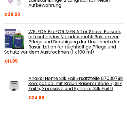
Edelstahlklinge, 2 Langhaarschneider,
Aufbewahrung
€
39.00
WELEDA Bio FOR MEN After Shave Balsam,
erfrischendes Naturkosmetik Balsam zur
Pflege und Beruhigung der Haut nach der
Rasur, Lotion für reichhaltige Pflege und
Schutz vor dem Austrocknen (1 x 100 ml)
€
11.95
Anakel Home Silk Epil Ersatzteile 67030799
Kompatibel mit Braun Rasierer Serie 7, Silk
Epil 5, Xpressive und Epilierer Silk Epil 9
€
24.99
4 Spool Vanity Eyebrow Threading Thread
| Antibakterielle Baumwollfäden |
Gesichtshaarentfernung | antibakteriell