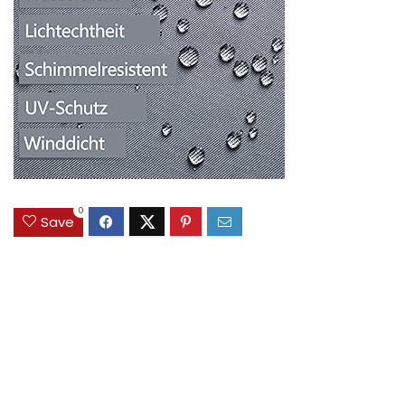
0
Save