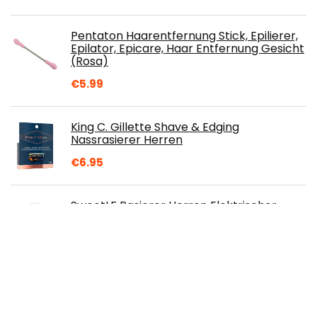
Pentaton Haarentfernung Stick, Epilierer,
Epilator, Epicare, Haar Entfernung Gesicht
(Rosa)
€
5.99
King C. Gillette Shave & Edging
Nassrasierer Herren
€
6.95
SweetLF Rasierer Herren Elektrischer
Rasierapparat mit Präzisionstrimmer
Bartschneider Nass- & Trockenrasierer
Elektrorasierer IPX7 & LED Energieanzeige,
SWS7105
€
42.99