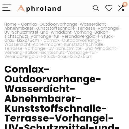
0
Home
»
Comlax-Outdoorvorhange-Wasserdicht-
Abnehmbarer-Kunststoffschnalle-Terrasse-Vorhangel-
UV-Schutzmittel-und-Winddicht-Vorhang-Balkon-
sichtschutz-Vorhange-fur-VerandaPergola-1-Stuck-
Grau-132x275cm
»
Comlax-Outdoorvorhange-
Wasserdicht-Abnehmbarer-Kunststoffschnalle-
Terrasse-Vorhangel-UV-Schutzmittel-und-Winddicht-
Vorhang-Balkon-sichtschutz-Vorhange-fur-
VerandaPergola-1-Stuck-Grau-132x275cm
Comlax-
Outdoorvorhange-
Wasserdicht-
Abnehmbarer-
Kunststoffschnalle-
Terrasse-Vorhangel-
UV-Schutzmittel-und-