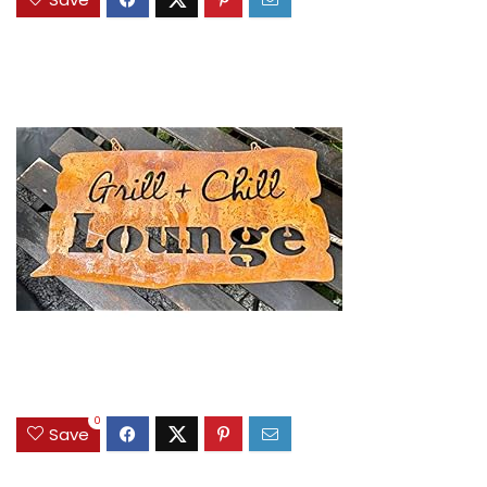
0
Save