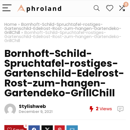
0
Home
»
Bornhoft-Schild-Spruchtafel-rostiges-
Gartenschild-Edelrost-Rost-zum-hangen-Gartendeko-
GrillChill
»
Bornhoft-Schild-Spruchtafel-rostiges-
Gartenschild-Edelrost-Rost-zum-hangen-Gartendeko-
GrillChill
Bornhoft-Schild-
Spruchtafel-rostiges-
Gartenschild-Edelrost-
Rost-zum-hangen-
Gartendeko-GrillChill
Stylishweb
2
Views
December 9, 2021
0
Save