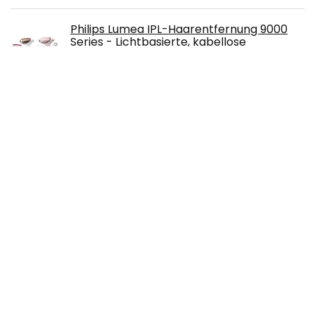
Philips Lumea IPL-Haarentfernung 9000
Series - Lichtbasierte, kabellose
Haarentfernung für langanhaltend glatte
Haut…
€
767.96
Philips Ersatzscherkopf für elektrische
Rasierer der Series 9000 & 9000 Prestige
(Modell SH91/50)
€
45.90
WLDOHO® Rasierhobel aus gehärtetem
Edelharz für Damen & Herren inkl. 5 Astra
Klingen I Zero Waste Nassrasierer I
Sicherheitsrasierer I Rasierer mit Griff in
Weiß geschlossener Kamm | YVU
€
22.90