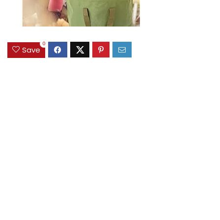
0
Save