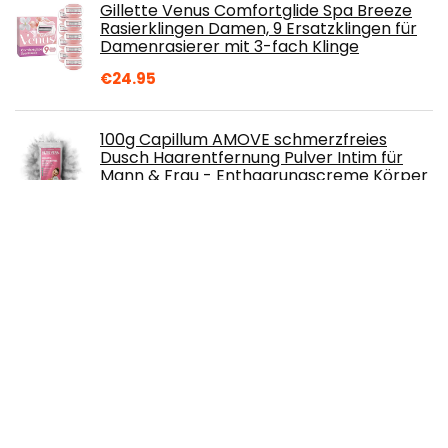
Gillette Venus Comfortglide Spa Breeze
Rasierklingen Damen, 9 Ersatzklingen für
Damenrasierer mit 3-fach Klinge
€
24.95
100g Capillum AMOVE schmerzfreies
Dusch Haarentfernung Pulver Intim für
Mann & Frau - Enthaarungscreme Körper
& Intimbereich
€
6.17
Braun Silk-épil 9 Extragroßer Epilierer für
Gesichtsbehaarung
€
9.97
Philips Philips Series 7000 Elektrischer
Nass Trockenrasierer S 7788 Gründliche
Sanfte Rasur Bei