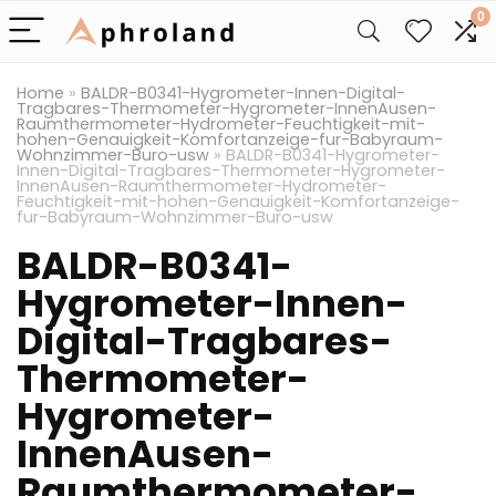
0
Home
»
BALDR-B0341-Hygrometer-Innen-Digital-
Tragbares-Thermometer-Hygrometer-InnenAusen-
Raumthermometer-Hydrometer-Feuchtigkeit-mit-
hohen-Genauigkeit-Komfortanzeige-fur-Babyraum-
Wohnzimmer-Buro-usw
»
BALDR-B0341-Hygrometer-
Innen-Digital-Tragbares-Thermometer-Hygrometer-
InnenAusen-Raumthermometer-Hydrometer-
Feuchtigkeit-mit-hohen-Genauigkeit-Komfortanzeige-
fur-Babyraum-Wohnzimmer-Buro-usw
BALDR-B0341-
Hygrometer-Innen-
Digital-Tragbares-
Thermometer-
Hygrometer-
InnenAusen-
Raumthermometer-