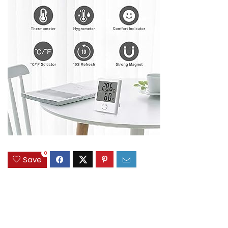
0
Save