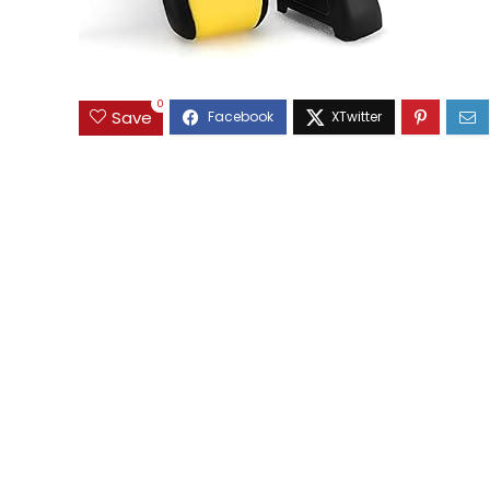
0
Save