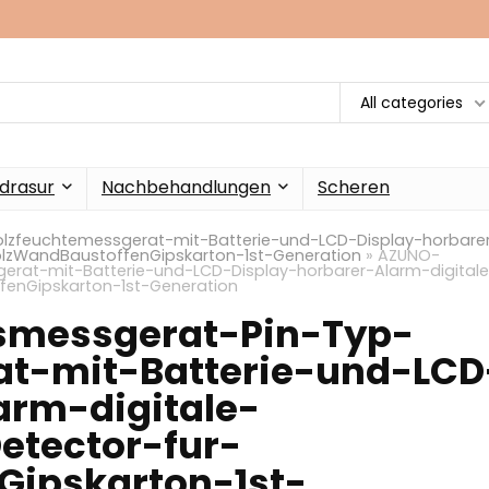
All categories
drasur
Nachbehandlungen
Scheren
lzfeuchtemessgerat-mit-Batterie-und-LCD-Display-horbare
olzWandBaustoffenGipskarton-1st-Generation
»
AZUNO-
erat-mit-Batterie-und-LCD-Display-horbarer-Alarm-digital
enGipskarton-1st-Generation
smessgerat-Pin-Typ-
at-mit-Batterie-und-LCD
arm-digitale-
etector-fur-
Gipskarton-1st-