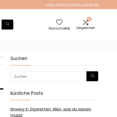
Lesen Sie Nachrichten und Blogs
0
Vergleichen
Wunschzettel
r-
Suchen
e-
-
kürzliche Posts
Einweg-E-Zigaretten: Alles, was du wissen
musst