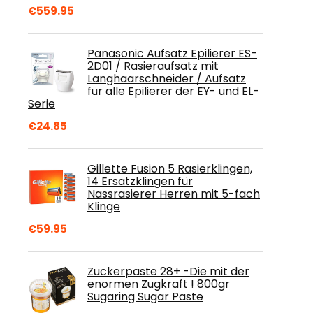
€
559.95
Panasonic Aufsatz Epilierer ES-
2D01 / Rasieraufsatz mit
Langhaarschneider / Aufsatz
für alle Epilierer der EY- und EL-
Serie
€
24.85
Gillette Fusion 5 Rasierklingen,
14 Ersatzklingen für
Nassrasierer Herren mit 5-fach
Klinge
€
59.95
Zuckerpaste 28+ -Die mit der
enormen Zugkraft ! 800gr
Sugaring Sugar Paste