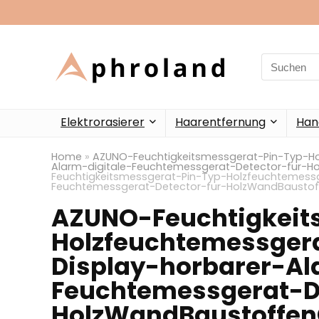
Search
for:
Elektrorasierer
Haarentfernung
Han
Home
»
AZUNO-Feuchtigkeitsmessgerat-Pin-Typ-Ho
Alarm-digitale-Feuchtemessgerat-Detector-fur-H
Feuchtigkeitsmessgerat-Pin-Typ-Holzfeuchtemessg
Feuchtemessgerat-Detector-fur-HolzWandBaustoff
AZUNO-Feuchtigkeit
Holzfeuchtemessger
Display-horbarer-Al
Feuchtemessgerat-D
HolzWandBaustoffen