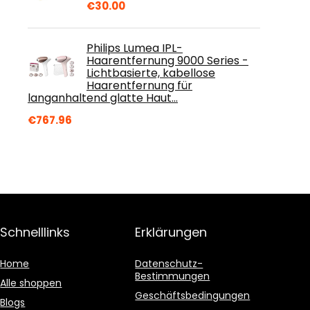
€
30.00
Philips Lumea IPL-
Haarentfernung 9000 Series -
Lichtbasierte, kabellose
Haarentfernung für
langanhaltend glatte Haut…
€
767.96
Schnelllinks
Erklärungen
Home
Datenschutz-
Bestimmungen
Alle shoppen
Geschäftsbedingungen
Blogs