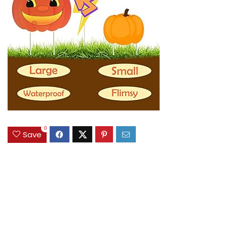
0
Save