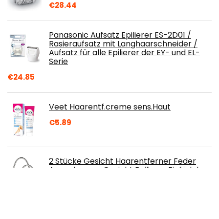
€
28.44
Panasonic Aufsatz Epilierer ES-2D01 /
Rasieraufsatz mit Langhaarschneider /
Aufsatz für alle Epilierer der EY- und EL-
Serie
€
24.85
Veet Haarentf.creme sens.Haut
€
5.89
2 Stücke Gesicht Haarentferner Feder
Augenbrauen Gesicht Epilierer Einfädeln
Werkzeug Entfernen Haare von
Oberlippe, Kinn, Wangen und Hals für
Frauen Mädchen oder Männer, Schwarz
€
4.99