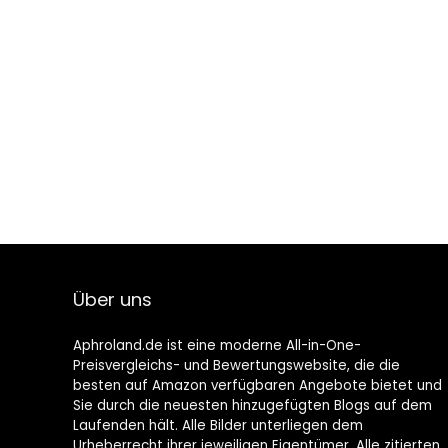
Über uns
Aphroland.de ist eine moderne All-in-One-
Preisvergleichs- und Bewertungswebsite, die die
besten auf Amazon verfügbaren Angebote bietet und
Sie durch die neuesten hinzugefügten Blogs auf dem
Laufenden hält. Alle Bilder unterliegen dem
Urheberrecht ihrer jeweiligen Eigentümer. Alle zitierten