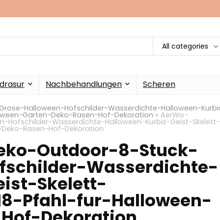
All categories
drasur
Nachbehandlungen
Scheren
rose-Halloween-Hofschilder-Wasserdichte-Halloween-Kurbi
lloween-Garten-Deko-Rasen-Hof-Dekoration
»
AerWo-
Hofschilder-Wasserdichte-Halloween-Kurbis-Geist-Skelett-
n-Deko-Rasen-Hof-Dekoration
eko-Outdoor-8-Stuck-
fschilder-Wasserdichte-
ist-Skelett-
18-Pfahl-fur-Halloween-
Hof-Dekoration