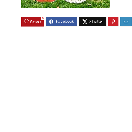
0
Save