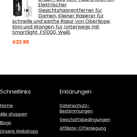
Elektrischer
Gesichtshaarentferner für
Damen, Kleiner Rasierer für
schnelle und sanfte Rasur von Oberlippe,
Kinn und Wangen, für Unterwegs mit
Smartlight, FS1000, Weiß
€
23.95
Schnelllinks
Erklärungen
Home
Datenschutz-
Bestimmungen
Alle shoppen
Geschäftsbedingungen
Blogs
Affiliate-Offenlegung
Unsere Webshops