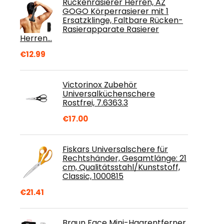
Rückenrasierer Herren, AZ
GOGO Körperrasierer mit 1
Ersatzklinge, Faltbare Rücken-
Rasierapparate Rasierer
Herren…
€
12.99
Victorinox Zubehör
Universalküchenschere
Rostfrei, 7.6363.3
€
17.00
Fiskars Universalschere für
Rechtshänder, Gesamtlänge: 21
cm, Qualitätsstahl/Kunststoff,
Classic, 1000815
€
21.41
Braun Face Mini-Haarentferner,