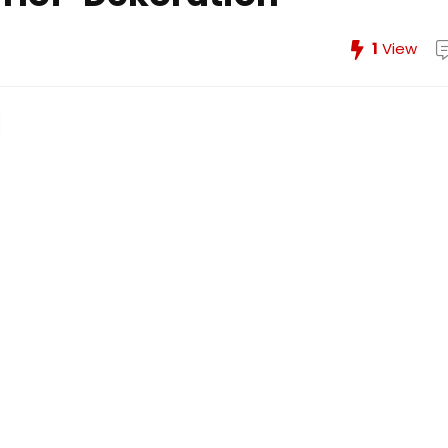
1
View