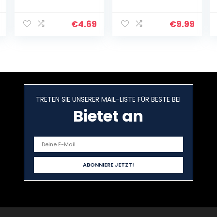
rostfreien
Titanium,
Stahlblättern –
Weiche
18cm – Ideal für
Komfortgriffe,
€
4.69
€
9.99
präzises
Geeignet für
Schneiden, für
Haushalte, Büros
Rechts- und
und Schulen, 3
Linkshänder
Stück(Grün)
geeignet –
Farbe grau/rot
TRETEN SIE UNSERER MAIL-LISTE FÜR BESTE BEI
Bietet an