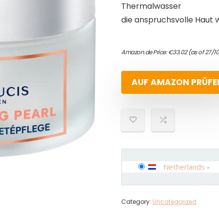
Thermalwasser
die anspruchsvolle Haut w
Amazon.de Price:
€
33.02
(as of 27/1
AUF AMAZON PRÜFE
Netherlands
-
Category:
Uncategorized