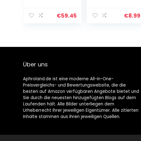
20 cm,
Rostfreier
Kapselheber,
Edelstahl
Schraubverschlu
Haushaltsscher
€
59.45
€
8.99
ssöffner, Schere
e 21cm
Küche,
Spülmaschinenf
Haushaltsscher
est
e, Cromargan
Universalschere
Edelstahl
mit
Klingenschutz
Flaschenöffner
Über uns
Linkshänder
Schere Küche für
Fisch Geflügel
Aphroland.de ist eine moderne All-in-One-
Nüsse
Preisvergleichs- und Bewertungswebsite, die die
besten auf Amazon verfügbaren Angebote bietet und
Sie durch die neuesten hinzugefügten Blogs auf dem
Laufenden hält. Alle Bilder unterliegen dem
Urheberrecht ihrer jeweiligen Eigentümer. Alle zitierten
Inhalte stammen aus ihren jeweiligen Quellen.