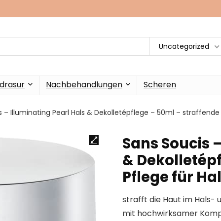
Uncategorized
drasur
Nachbehandlungen
Scheren
 – Illuminating Pearl Hals & Dekolletépflege – 50ml – straffende
Sans Soucis –
& Dekolletépf
Pflege für Ha
strafft die Haut im Hals-
mit hochwirksamer Kompo