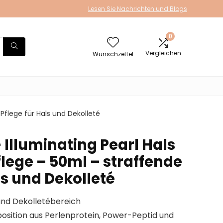
Lesen Sie Nachrichten und Blogs
0
Vergleichen
Wunschzettel
 Pflege für Hals und Dekolleté
 Illuminating Pearl Hals
lege – 50ml – straffende
ls und Dekolleté
 und Dekolletébereich
sition aus Perlenprotein, Power-Peptid und