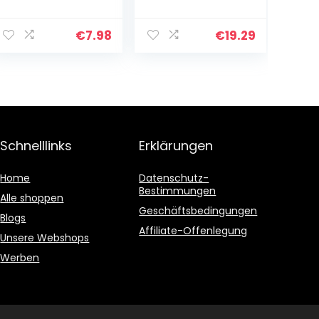
lagoon-blaun
Klinge, 23 cm,
ergonomisch
Robuster
geformt
Kunststoffgriff,
€
7.98
€
19.29
Rostfreier Stahl,
schwarz
Schnelllinks
Erklärungen
Home
Datenschutz-
Bestimmungen
Alle shoppen
Geschäftsbedingungen
Blogs
Affiliate-Offenlegung
Unsere Webshops
Werben