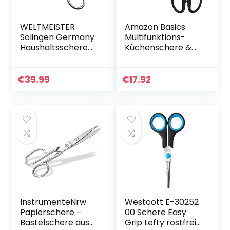
WELTMEISTER
Amazon Basics
Solingen Germany
Multifunktions-
Haushaltsschere
Küchenschere &
5″, geeignet als
Schere mit
professionelle
weichem Griff,
Universalschere &
20 cm, Titan-
€
39.99
€
17.92
Haushaltsschere
Scherenblätter, 3
Stück
InstrumenteNrw
Westcott E-30252
Papierschere –
00 Schere Easy
Bastelschere aus
Grip Lefty rostfrei,