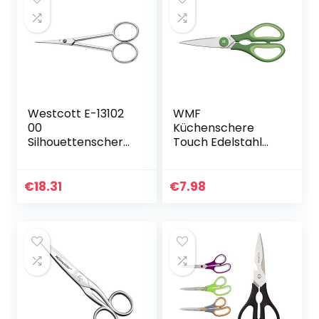
Westcott E-13102
WMF
00
Küchenschere
Silhouettenschere
Touch Edelstahl
Metall, silber
lagoon-blaun
ergonomisch
geformt
€
18.31
€
7.98