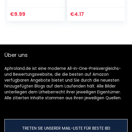
rostfreiem
gerade,
Edelstahl (18 cm)
symmetrisch, 13
cm/5″, für
€
9.99
€
4.17
Linkshänder,
blau/schwarz
Über uns
Aphroland.de ist eine moderne All-in-One-Preisvergleichs-
und Bewertungswebsite, die die besten auf Amazon
verfügbaren Angebote bietet und Sie durch die neuesten
hinzugefügten Blogs auf dem Laufenden hält. Alle Bilder
unterliegen dem Urheberrecht ihrer jeweiligen Eigentümer.
Alle zitierten Inhalte stammen aus ihren jeweiligen Quellen.
TRETEN SIE UNSERER MAIL-LISTE FÜR BESTE BEI