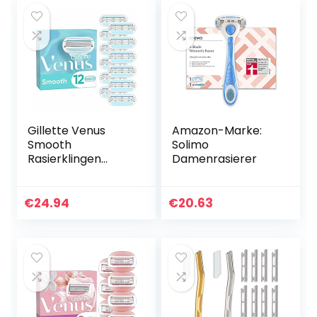
Gillette Venus
Amazon-Marke:
Smooth
Solimo
Rasierklingen
Damenrasierer
Damen, 12
Ersatzklingen für
Damenrasierer mit
€
24.94
€
20.63
3-fach Klinge