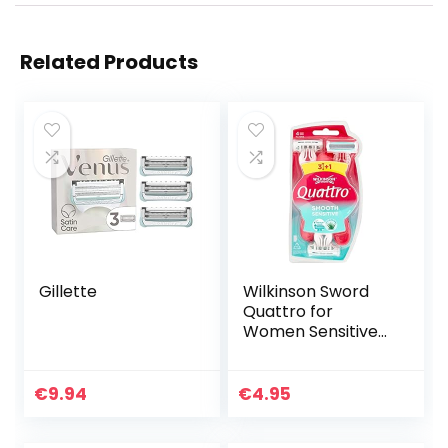
Related Products
Gillette
Wilkinson Sword
Quattro for
Women Sensitive
Damen
Einwegrasierer, 3+1
St | 4 Stück (1er
€
9.94
€
4.95
Pack)