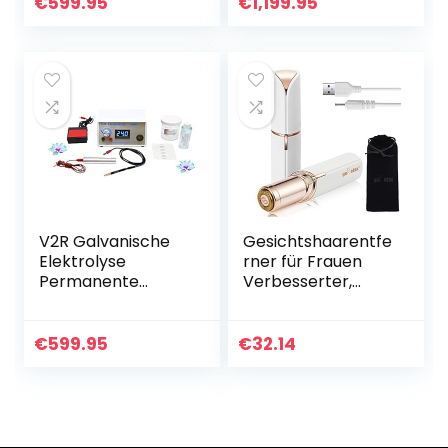
Haarentfernung
€
599.95
€
1,199.95
Verfahren. 1 Jahr
Garantie.
V2R Galvanische
Gesichtshaarentfe
Elektrolyse
rner für Frauen
Permanente
Verbesserter,
Haarentfernungsa
wiederaufladbarer
usrüstung 2 Jahre
schmerzloser
Garantie
USB-
€
599.95
€
32.14
Haarschneider,
tragbarer,
makelloser
elektrischer
Epilierer für