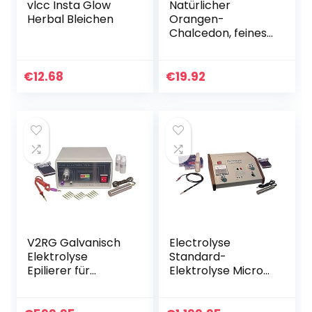
vlcc Insta Glow
Natürlicher
Herbal Bleichen
Orangen-
Chalcedon, feines
Crushed-Pulver, 35
g, Chalcedon-
Inlay, Steinmalerei,
€
12.68
€
19.92
Mineralkunst,
Buntglasherstellun
g
V2RG Galvanisch
Electrolyse
Elektrolyse
Standard-
Epilierer für
Elektrolyse Micro-
dauerhafte
Probe Epilierer für
Haarentfernung.
dauerhafte