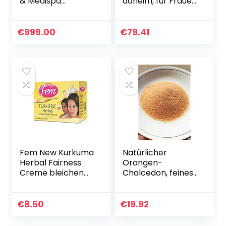
& Medispa
daheim, für Frauen,
Maschine Système
IPL-Technologie +
d’épilation
kostenlose Creme
permanent du
(Mini 100)
€
999.00
€
79.41
Corps et du
Visage.
Fem New Kurkuma
Natürlicher
Herbal Fairness
Orangen-
Creme bleichen
Chalcedon, feines
creme
Crushed-Pulver, 35
g, Chalcedon-
Inlay, Steinmalerei,
€
8.50
€
19.92
Mineralkunst,
Buntglasherstellun