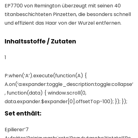
EP7700 von Remington überzeugt mit seinen 40
titanbeschichteten Pinzetten, die besonders schnell
und effizient das Haar von der Wurzel entfernen.
Inhaltsstoffe / Zutaten
1
P.when(‘A’).execute(function(A) {
A.on(‘a:expander:toggle_description:toggle:collapse’
, function(data) { window.scroll(0,
data.expander.$expander[0].offsetTop-100); }); });
Set enthält:
Epilierer’7