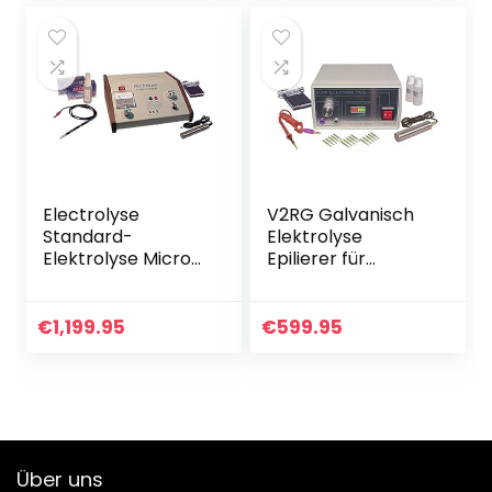
g
Electrolyse
V2RG Galvanisch
Standard-
Elektrolyse
Elektrolyse Micro-
Epilierer für
Probe Epilierer für
dauerhafte
dauerhafte
Haarentfernung.
Haarentfernung
€
1,199.95
€
599.95
Verfahren. 1 Jahr
Garantie.
Über uns