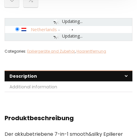
Updating...
Netherlands
-
Updating...
Categories:
Epiliergeräte and Zubehör
,
Haarentfernung
Description
Additional information
Produktbeschreibung
Der akkubetriebene 7-in-1 smooth&silky Epilierer