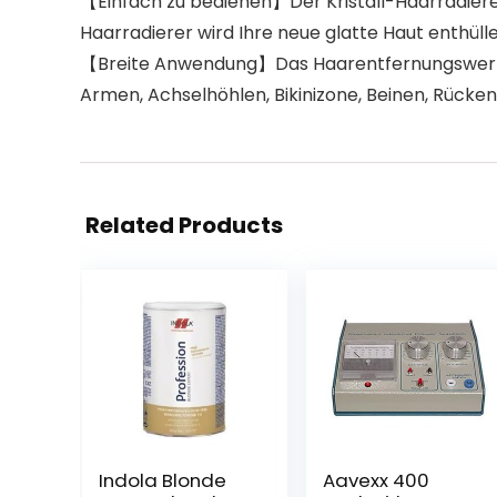
【Einfach zu bedienen】Der Kristall-Haarradierer m
Haarradierer wird Ihre neue glatte Haut enthülle
【Breite Anwendung】Das Haarentfernungswerkzeug
Armen, Achselhöhlen, Bikinizone, Beinen, Rücken 
Related Products
Indola Blonde
Aavexx 400