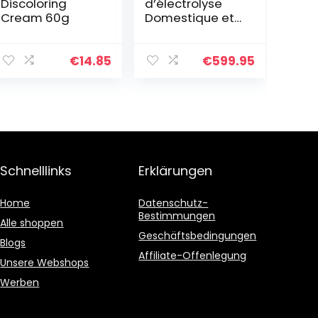
Discoloring
d’électrolyse
Cream 60g
Domestique et
professionnel
pour l’épilation
définitive du
€
14.85
€
599.95
Corps du Visage
Non Laser
Schnelllinks
Erklärungen
Home
Datenschutz-
Bestimmungen
Alle shoppen
Geschäftsbedingungen
Blogs
Affiliate-Offenlegung
Unsere Webshops
Werben