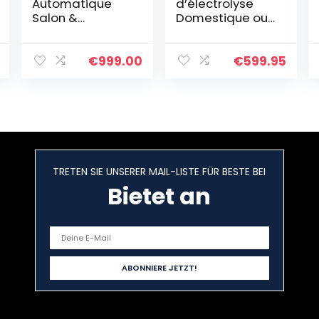
Automatique
d’électrolyse
Salon &
Domestique ou
Medispa
professionnel
Maschine
pour l’épilation
Système
permanente
€
999.00
€
599.95
d’épilation
avec Pack de
permanent du
variétés non IPL.
Corps et du
Visage.
TRETEN SIE UNSERER MAIL-LISTE FÜR BESTE BEI
Bietet an