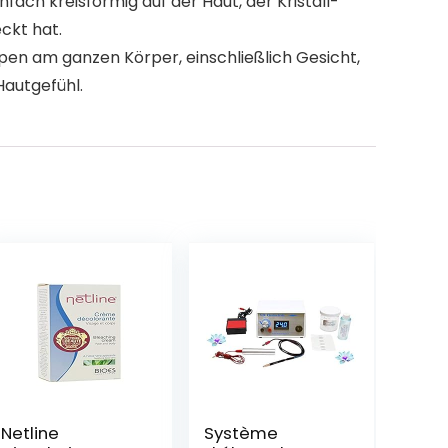
fach kreisförmig auf der Haut, der Kristall-
ckt hat.
en am ganzen Körper, einschließlich Gesicht,
Hautgefühl.
Netline
Système