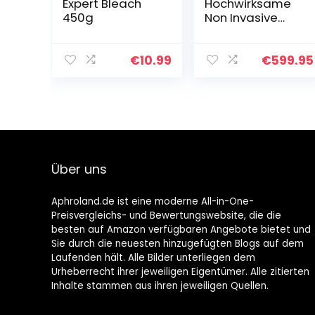
Expert Bleach
Hochwirksame
450g
Non Invasive
Elektrolyse zur
dauerhaften
Haarentfernung.
€
10.99
€
599.95
Home Use
Transdermal
Epilation
System.
Über uns
Aphroland.de ist eine moderne All-in-One-
Preisvergleichs- und Bewertungswebsite, die die
besten auf Amazon verfügbaren Angebote bietet und
Sie durch die neuesten hinzugefügten Blogs auf dem
Laufenden hält. Alle Bilder unterliegen dem
Urheberrecht ihrer jeweiligen Eigentümer. Alle zitierten
Inhalte stammen aus ihren jeweiligen Quellen.