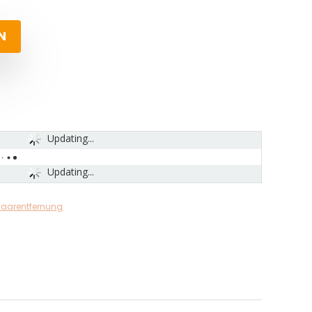
N
Updating...
Updating...
aarentfernung