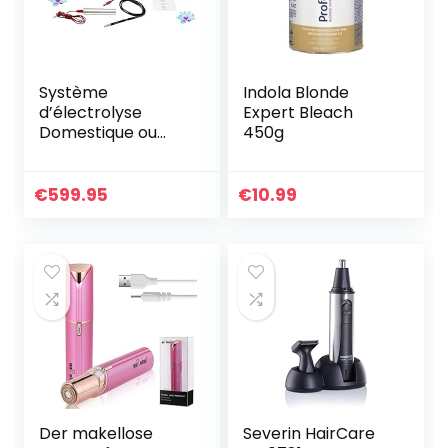
Système
Indola Blonde
d’électrolyse
Expert Bleach
Domestique ou
450g
professionnel pour
l’épilation
permanente avec
€
599.95
€
10.99
Pack de variétés
non IPL.
Der makellose
Severin HairCare