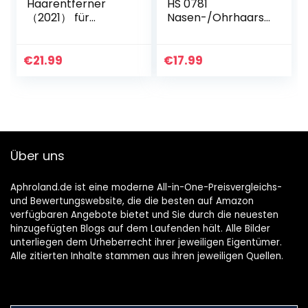
Haarentferner
HS 0781
（2021） für
Nasen-/Ohrhaars
Frauen,
chneide-Set,
wiederaufladbarer
Edelstahl-schwarz
USB-Rasierer für
| 1er Pack
€
21.99
€
17.99
schmerzlose
Haarentfernung
mit LED-Licht für
Pfirsichfussel-
Oberhaar mit
feinem Haar und
Über uns
Kinnbacke, Enthält
eine
Aphroland.de ist eine moderne All-in-One-Preisvergleichs-
und Bewertungswebsite, die die besten auf Amazon
verfügbaren Angebote bietet und Sie durch die neuesten
hinzugefügten Blogs auf dem Laufenden hält. Alle Bilder
unterliegen dem Urheberrecht ihrer jeweiligen Eigentümer.
Alle zitierten Inhalte stammen aus ihren jeweiligen Quellen.