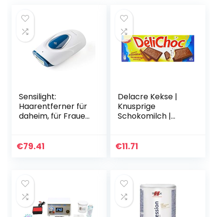
Sensilight:
Delacre Kekse |
Haarentferner für
Knusprige
daheim, für Frauen,
Schokomilch |
IPL-Technologie +
Delacre Gebäck |
kostenlose Creme
Belgische Kekse |
(Mini 100)
150 Gramm Total
€
79.41
€
11.71