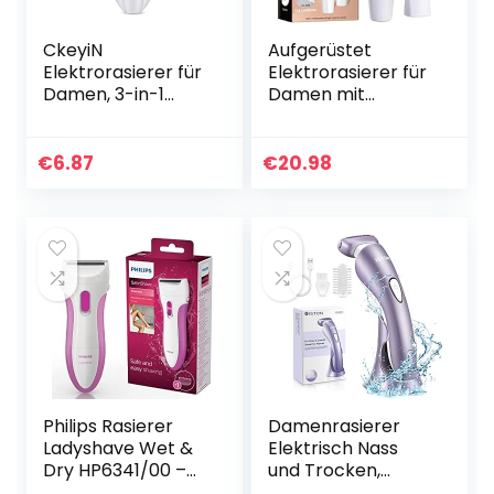
CkeyiN
Aufgerüstet
Elektrorasierer für
Elektrorasierer für
Damen, 3-in-1
Damen mit
Haarschneidemas
Licht,Elektrorasier
chine für Intim, mit
er für Damen mit 2
Bürste für das
Entfernungsköpfe
€
6.87
€
20.98
Gesicht, die Arme,
n
die Beine
geliefert,Augenbra
uen Rasierund
Gesichtshaarentfe
rner für Gesicht
Körper
Philips Rasierer
Damenrasierer
Ladyshave Wet &
Elektrisch Nass
Dry HP6341/00 –
und Trocken,
Elektrischer,
Bikini-Trimmer