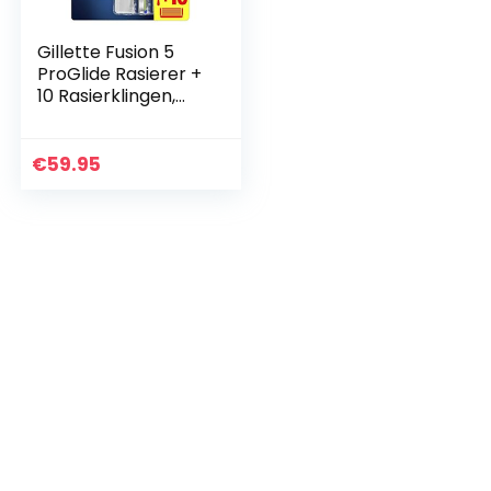
Gillette Fusion 5
ProGlide Rasierer +
10 Rasierklingen,
Herren mit
Trimmerklinge für
Präzision und
€
59.95
Gleitbeschichtung
(Verpackung kann
variieren)